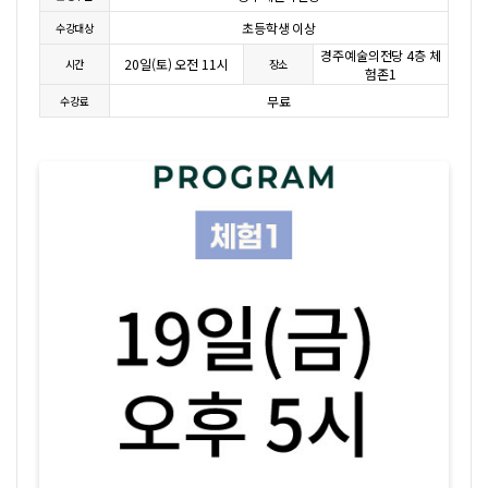
초등학생 이상
수강대상
경주예술의전당 4층 체
20일(토) 오전 11시
시간
장소
험존1
무료
수강료