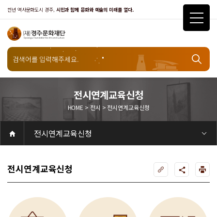
천년 역사문화도시 경주,
시민과 함께 문화와 예술의 미래를 열다.
전시연계교육신청
HOME > 전시 > 전시연계교육신청
전시
전시연계교육신청
공연
공연일정
객석안내
화랑홀
화랑홀 2층
화랑홀 3층
원화홀
티켓안내
티켓안내
티켓예매
티켓수령
할인규정
취소·환불규정
문화나눔티켓
공연예절·서비스
공연장 관람예절
공연장 편의서비스
전시
전시일정
현재전시
예정전시
지난전시
전시연계교육신청
알천미술관소장품
전시예절·서비스
미술관 관람예절
미술관 편의서비스
아카데미
교육일정
문화행사
행사일정
행사소개
경주 대릉원돌담길 축제
국제경주역사문화포럼
금속공예관
경주 e스포츠 페스티벌
돗자리피크닉
국제경주역사문화포럼
교촌문화공연 신라오기
신라문화제
국제뮤직페스티벌
경주문화관1918
교촌버스킹
지역예술인 지원사업
봉황대 뮤직스퀘어
경주국악여행
제야의 종 타종식
한수원아트페스티벌
한복문화주간
동아시아 문화도시
MyK FESTA in 경주
경주시 관광기념품 공모전
뉴스
갤러리
대관
대관공고·절차
경주예술의전당
경주문화관1918
대관운영조례
운영조례
경주예술의전당
운영규칙
공연장 및 부대시설
알천미술관
경주문화관1918
사용료
경주예술의전당
경주문화관1918
대관신청
경주예술의전당
경주문화관1918
시설소개
경주예술의전당
시설소개
공연장
화랑홀
원화홀
알천미술관
기타시설
경주문화관1918
시립예술단
시립극단
시립극단 소개
단원현황
시립합창단
시립합창단 소개
단원현황
시립신라고취대
시립신라고취대 소개
단원현황
연간일정
열린마당
공지사항
공지사항
입찰정보
채용정보
자료실
홍보·보도자료
서식·매뉴얼
웹진
Q&A
FAQ
가입 및 정보
공연
전시
아카데미
대관
기타
질문과답변
우수고객
회원안내 · 혜택
우수고객
경주문화재단
인사말
재단소개
비전전략
사업안내
연혁
재단CI
조직도
ESG 윤리·경영
ESG경영 선언문
인권경영선언문
임직원행동강령
문화서비스윤리헌장
통합신고센터
경영공시
경영목표 예산서 운영계획
결산서
임원 및 운영인력 현황 인건비 예산 집행현황
경영실적
외부기관 감사
기타공시
계약현황
기부금현황
업무추진비 복리후생비 내역
오시는길
경주예술의전당
경주문화관1918
신라금속공예관
전시연계교육신청
전시설명 안내인 도슨트
작가에게 작품세계를 듣고, 관람
미술관에서 작품을 수집하고 관
유아
(Docent)와 함께
객이
리하며 전시를 기획하는 큐레이
년
전시를 관람하는 프로그램으로
직접 질문해보는 프로그램입니
터(Curator)에게 전시 기획 의
진