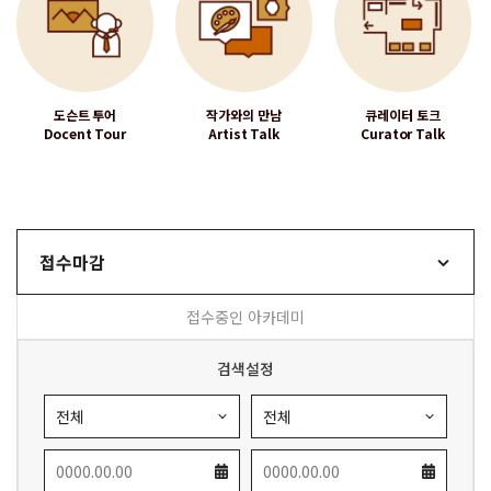
소요 시간은 약 30분 내외 정도
다.
도, 전시 작품세계, 참여 작가, 전
작
진행됩니다.
전시실 내에서 진행되며 편안한
시 뒷이야기를 들어보는 프로그
간
자세한 내용은 각 전시실의 인포
가운데 작가와 관람객이 이야기
램입니다.
니
데스크로 문의바랍니다.
를
며,
단체일 경우에는 평일에 사전예
나누는 시간입니다.
월)
약 시만 가능합니다.
도
도슨트 투어
작가와의 만남
큐레이터 토크
갤 러 리 해 (4F) : 11:00 / 14:00
필
Docent Tour
Artist Talk
Curator Talk
어린이갤러리(4F) : 10:30 /
만
15:00
유아
갤 러 리 달 (B1) : 11:00 /
초등
14:00
12
접수마감
접수중인 아카데미