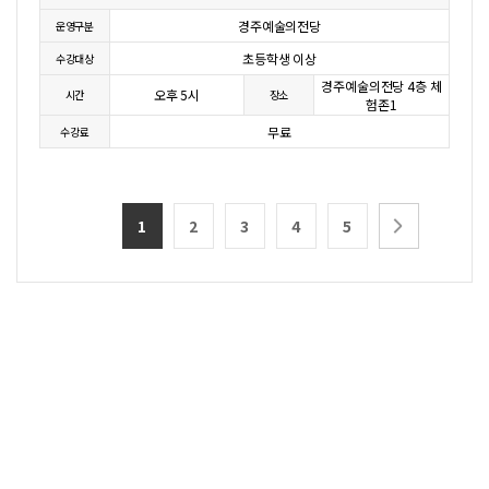
경주예술의전당
운영구분
초등학생 이상
수강대상
경주예술의전당 4층 체
오후 5시
시간
장소
험존1
무료
수강료
1
2
3
4
5