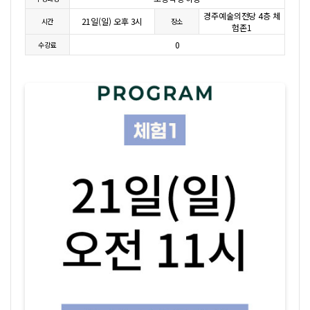
경주예술의전당 4층 체
21일(일) 오후 3시
시간
장소
험존1
0
수강료