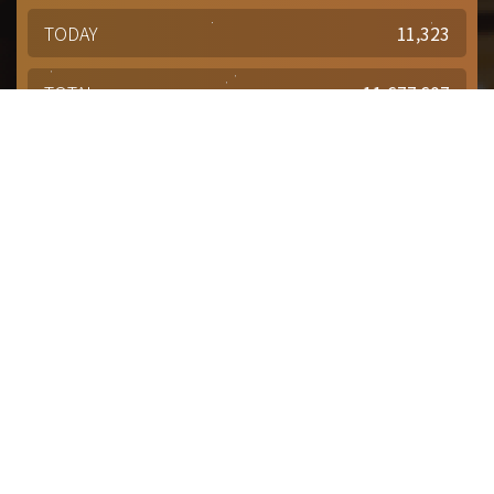
TODAY
11,323
TOTAL
11,677,607
경주문화재단 · 경주예술의전당
문의사항 및 궁금한 점이 있으신 분은
담당부서를 통해 적극적으로
문의해주시기 바랍니다.
점심시간 : 12:00 ~ 13:00
근무시간 : 평일 09:00 ~ 18:00
대표번호
1588-4925
대관(공연장, 연습실)
054-777-2942
대관(전시실)
054-777-2944