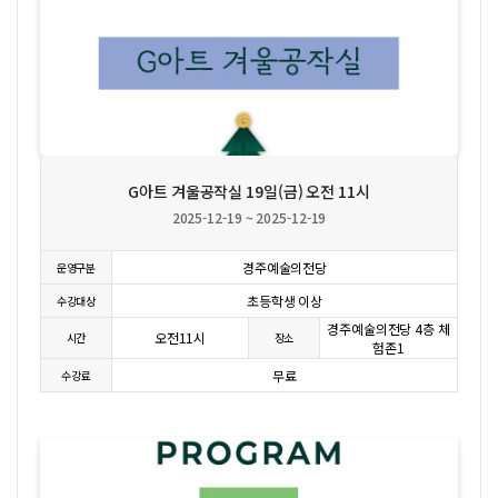
상세보기
G아트 겨울공작실 19일(금) 오전 11시
2025-12-19 ~ 2025-12-19
경주예술의전당
운영구분
초등학생 이상
수강대상
경주예술의전당 4층 체
오전11시
시간
장소
험존1
무료
수강료