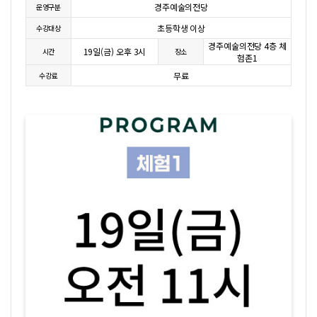
경주예술의전당
운영구분
초등학생 이상
수강대상
경주예술의전당 4층 체
19일(금) 오후 3시
시간
장소
험존1
무료
수강료