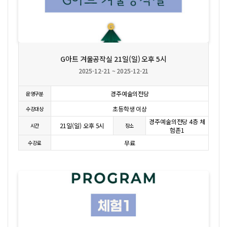
상세보기
G아트 겨울공작실 21일(일) 오후 5시
2025-12-21 ~ 2025-12-21
경주예술의전당
운영구분
초등학생 이상
수강대상
경주예술의전당 4층 체
21일(일) 오후 5시
시간
장소
험존1
무료
수강료