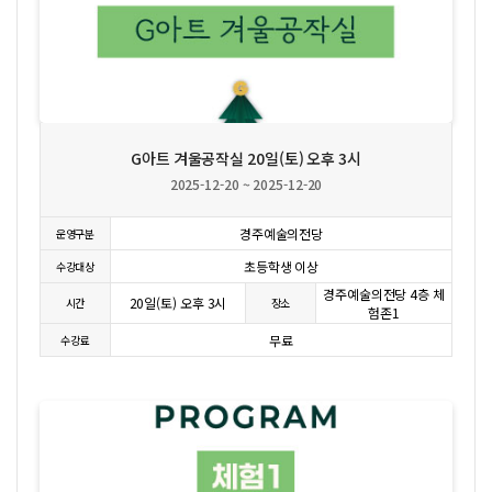
상세보기
G아트 겨울공작실 20일(토) 오후 3시
2025-12-20 ~ 2025-12-20
경주예술의전당
운영구분
초등학생 이상
수강대상
경주예술의전당 4층 체
20일(토) 오후 3시
시간
장소
험존1
무료
수강료