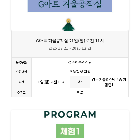
상세보기
G아트 겨울공작실 21일(일) 오전 11시
2025-12-21 ~ 2025-12-21
경주예술의전당
운영구분
초등학생 이상
수강대상
경주예술의전당 4층 체
21일(일) 오전 11시
시간
장소
험존1
무료
수강료