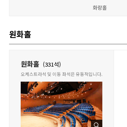
화랑홀
원화홀
원화홀
(331석)
오케스트라석 및 이동 좌석은 유동적입니다.