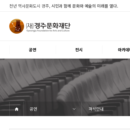
천년 역사문화도시 경주,
시민과 함께 문화와 예술의 미래를 열다.
공연
전시
아카데
공연
객석안내
공연
전시
아카데미
문화행사
대관
시설소개
열린마당
경주문화재단
공연일정
객석안내
티켓안내
문화나눔티켓
공연예절·서비스
전시일정
전시연계교육신청
알천미술관소장품
전시예절·서비스
교육일정
행사일정
행사소개
대관공고·절차
대관운영조례
대관신청
경주예술의전당
경주문화관1918
시립예술단
공지사항
자료실
Q&A
우수고객
인사말
재단소개
조직도
ESG 윤리·경영
경영공시
오시는길