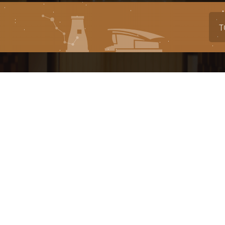
T
대표번호
전시
축제
1588-4925
054-777-2943
054-77
대관(공연장, 연습실)
알천미술관
경영
054-777-2949
054-777-5823
054-77
대관(전시실)
아카데미
경주문화
054-777-2944
054-777-2945
054-77
사이트맵
유