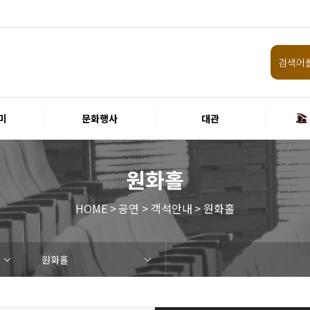
미
문화행사
대관
원화홀
HOME > 공연 > 객석안내 > 원화홀
원화홀
임원 및 운영인력 현황 인건비
화랑홀
원화홀
티켓안내
할인규정
취소·환불규정
공연장 관람예절
공연장 편의서비스
현재전시
예정전시
지난전시
미술관 관람예절
미술관 편의서비스
경주 대릉원돌담길 축제
국제경주역사문화포럼
금속공예관
경주 e스포츠 페스티벌
돗자리피크닉
국제경주역사문화포럼
교촌문화공연 신라오기
신라문화제
국제뮤직페스티벌
경주문화관1918
교촌버스킹
지역예술인 지원사업
봉황대 뮤직스퀘어
경주국악여행
제야의 종 타종식
한수원아트페스티벌
한복문화주간
동아시아 문화도시
MyK FESTA in 경주
경주시 관광기념품 공모전
뉴스
갤러리
경주예술의전당
경주문화관1918
운영조례
운영규칙
사용료
경주예술의전당
경주문화관1918
시설소개
공연장
알천미술관
기타시설
시립극단
시립합창단
시립신라고취대
연간일정
공지사항
입찰정보
채용정보
홍보·보도자료
서식·매뉴얼
웹진
FAQ
질문과답변
회원안내 · 혜택
우수고객
비전전략
사업안내
연혁
재단CI
ESG경영 선언문
인권경영선언문
임직원행동강령
문화서비스윤리헌장
통합신고센터
경영목표 예산서 운영계획
결산서
경영실적
외부기관 감사
기타공시
계약현황
기부금현황
업무추진비 복리후생비 내역
경주예술의전당
경주문화관1918
신라금속공예관
화랑홀 2층
화랑홀 3층
티켓예매
티켓수령
경주예술의전당
공연장 및 부대시설
알천미술관
경주문화관1918
경주예술의전당
경주문화관1918
화랑홀
원화홀
시립극단 소개
단원현황
시립합창단 소개
단원현황
시립신라고취대 소개
단원현황
가입 및 정보
공연
전시
아카데미
대관
기타
예산 집행현황