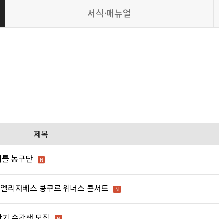
서식·매뉴얼
제목
리틀 농구단
퀸 엘리자베스 콩쿠르 위너스 콘서트
학기 수강생 모집