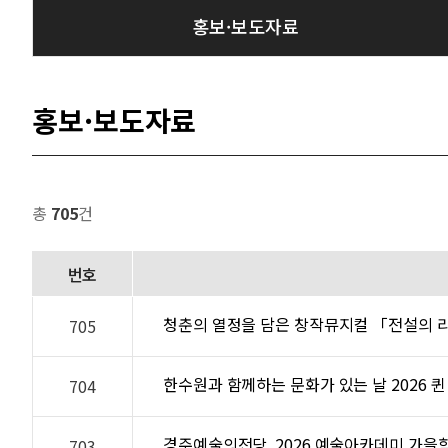
홍보·보도자료
홍보·보도자료
총
705
건
번호
청춘의 열정을 담은 창작뮤지컬 「전설의 
705
한수원과 함께하는 문화가 있는 날 2026 
704
경주예술의전당, 2026 예술아카데미 가을
703