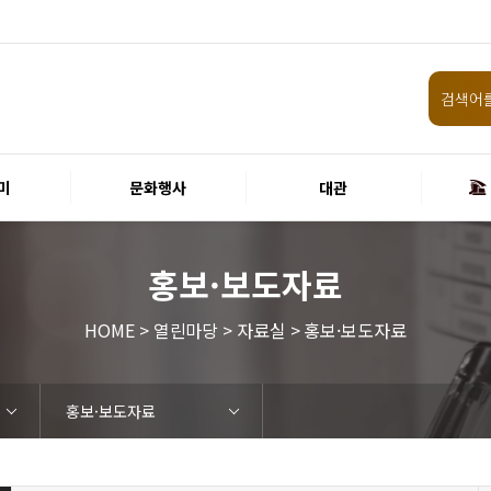
미
문화행사
대관
홍보·보도자료
HOME > 열린마당 > 자료실 > 홍보·보도자료
홍보·보도자료
임원 및 운영인력 현황 인건비
화랑홀
원화홀
티켓안내
할인규정
취소·환불규정
공연장 관람예절
공연장 편의서비스
현재전시
예정전시
지난전시
미술관 관람예절
미술관 편의서비스
경주 대릉원돌담길 축제
국제경주역사문화포럼
금속공예관
경주 e스포츠 페스티벌
돗자리피크닉
국제경주역사문화포럼
교촌문화공연 신라오기
신라문화제
국제뮤직페스티벌
경주문화관1918
교촌버스킹
지역예술인 지원사업
봉황대 뮤직스퀘어
경주국악여행
제야의 종 타종식
한수원아트페스티벌
한복문화주간
동아시아 문화도시
MyK FESTA in 경주
경주시 관광기념품 공모전
뉴스
갤러리
경주예술의전당
경주문화관1918
운영조례
운영규칙
사용료
경주예술의전당
경주문화관1918
시설소개
공연장
알천미술관
기타시설
시립극단
시립합창단
시립신라고취대
연간일정
공지사항
입찰정보
채용정보
홍보·보도자료
서식·매뉴얼
웹진
FAQ
질문과답변
회원안내 · 혜택
우수고객
비전전략
사업안내
연혁
재단CI
ESG경영 선언문
인권경영선언문
임직원행동강령
문화서비스윤리헌장
통합신고센터
경영목표 예산서 운영계획
결산서
경영실적
외부기관 감사
기타공시
계약현황
기부금현황
업무추진비 복리후생비 내역
경주예술의전당
경주문화관1918
신라금속공예관
화랑홀 2층
화랑홀 3층
티켓예매
티켓수령
경주예술의전당
공연장 및 부대시설
알천미술관
경주문화관1918
경주예술의전당
경주문화관1918
화랑홀
원화홀
시립극단 소개
단원현황
시립합창단 소개
단원현황
시립신라고취대 소개
단원현황
가입 및 정보
공연
전시
아카데미
대관
기타
예산 집행현황