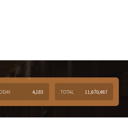
ODAY
4,183
TOTAL
11,670,467