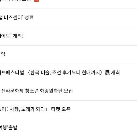
랩 비즈센터' 성료
이트' 개최!
취임
아트페스티벌 〈한국 미술, 조선 후기부터 현대까지〉展 개최
3회 신라문화제 청소년 화랑원화단 모집
 : 사람, 노래가 되다」 티켓 오픈
여행’출발