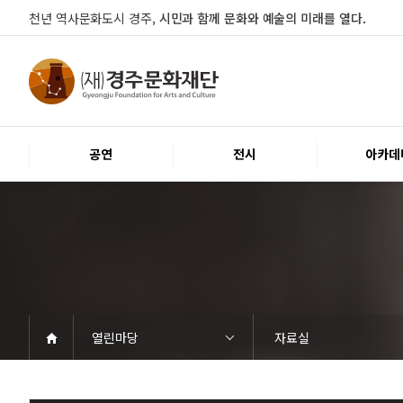
천년 역사문화도시 경주,
시민과 함께 문화와 예술의 미래를 열다.
공연
전시
아카데
열린마당
자료실
공연
전시
아카데미
문화행사
대관
시설소개
열린마당
경주문화재단
공연일정
객석안내
티켓안내
문화나눔티켓
공연예절·서비스
전시일정
전시연계교육신청
알천미술관소장품
전시예절·서비스
교육일정
행사일정
행사소개
대관공고·절차
대관운영조례
대관신청
경주예술의전당
경주문화관1918
시립예술단
공지사항
자료실
Q&A
우수고객
인사말
재단소개
조직도
ESG 윤리·경영
경영공시
오시는길