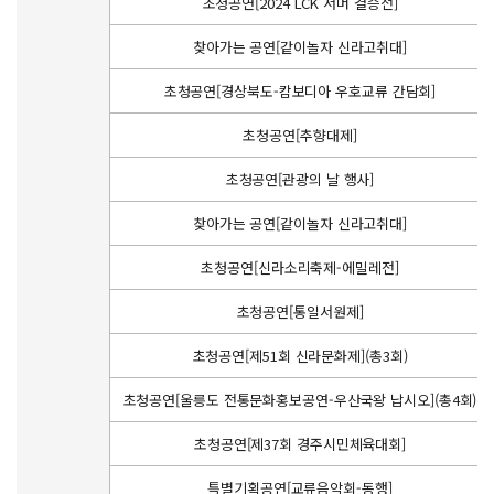
초청공연[2024 LCK 서머 결승전]
찾아가는 공연[같이놀자 신라고취대]
초청공연[경상북도-캄보디아 우호교류 간담회]
초청공연[추향대제]
초청공연[관광의 날 행사]
찾아가는 공연[같이놀자 신라고취대]
초청공연[신라소리축제-에밀레전]
초청공연[통일서원제]
초청공연[제51회 신라문화제](총3회)
초청공연[울릉도 전통문화홍보공연-우산국왕 납시오](총4회)
초청공연[제37회 경주시민체육대회]
특별기획공연[교류음악회-동행]