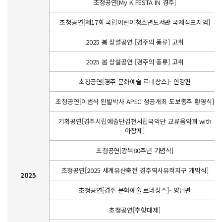
초청공연[My K FESTA IN 경주]
초청공연[제17회 국립어린이청소년도서관 국제심포지엄]
2025 봄 상설공연 [경주의 풍류] 고취
2025 봄 상설공연 [경주의 풍류] 고취
초청공연[경주 문화예술 르네상스]- 안강편
초청공연[이범식 왼발박사 APEC 성공개최 도보종주 환영식]
기획공연[경주시립예술단김천시립국악단 교류음악회 with
아창제]
초청공연[광복80주년 기념식]
초청공연[2025 세계유산축전 경주역사유적지구 개막식]
2025
초청공연[경주 문화예술 르네상스]- 양남편
초청공연[추향대제]