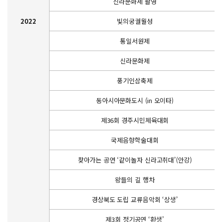
신라문화제 촬영
2022
빛의궁궐월성
통일서원제
신라문화제
풍기인삼축제
동아시아문화도시 (in 오이타)
제36회 경주시민체육대회
국제음향학술대회
찾아가는 공연 ‘같이놀자 신라고취대’(안강)
왕들의 길 행차
경상북도 도립 교류음악회 ‘상생’
제3회 정기공연 ‘환생’