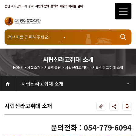
천년 역사문화도시 경주,
시민과 함께 문화와 예술의 미래를 열다.
시설소개
시립예술단
시립신라고취대 소개
HOME > 시설소개 > 시립예술단 > 시립신라고취대 > 시립신라고취대 소개
시립신라고취대
시립신라고취대 소개
공연
공연일정
객석안내
화랑홀
화랑홀 2층
화랑홀 3층
원화홀
티켓안내
티켓안내
티켓예매
티켓수령
할인규정
취소·환불규정
문화나눔티켓
공연예절·서비스
공연장 관람예절
공연장 편의서비스
전시
전시일정
현재전시
예정전시
지난전시
전시연계교육신청
알천미술관소장품
전시예절·서비스
미술관 관람예절
미술관 편의서비스
아카데미
교육일정
문화행사
행사일정
행사소개
경주 대릉원돌담길 축제
국제경주역사문화포럼
금속공예관
경주 e스포츠 페스티벌
돗자리피크닉
국제경주역사문화포럼
교촌문화공연 신라오기
신라문화제
국제뮤직페스티벌
경주문화관1918
교촌버스킹
지역예술인 지원사업
봉황대 뮤직스퀘어
경주국악여행
제야의 종 타종식
한수원아트페스티벌
한복문화주간
동아시아 문화도시
MyK FESTA in 경주
경주시 관광기념품 공모전
뉴스
갤러리
대관
대관공고·절차
경주예술의전당
경주문화관1918
대관운영조례
운영조례
경주예술의전당
운영규칙
공연장 및 부대시설
알천미술관
경주문화관1918
사용료
경주예술의전당
경주문화관1918
대관신청
경주예술의전당
경주문화관1918
시설소개
경주예술의전당
시설소개
공연장
화랑홀
원화홀
알천미술관
기타시설
경주문화관1918
시립예술단
시립극단
시립극단 소개
단원현황
시립합창단
시립합창단 소개
단원현황
시립신라고취대
시립신라고취대 소개
단원현황
연간일정
열린마당
공지사항
공지사항
입찰정보
채용정보
자료실
홍보·보도자료
서식·매뉴얼
웹진
Q&A
FAQ
가입 및 정보
공연
전시
아카데미
대관
기타
질문과답변
우수고객
회원안내 · 혜택
우수고객
경주문화재단
인사말
재단소개
비전전략
사업안내
연혁
재단CI
조직도
ESG 윤리·경영
ESG경영 선언문
인권경영선언문
임직원행동강령
문화서비스윤리헌장
통합신고센터
경영공시
경영목표 예산서 운영계획
결산서
임원 및 운영인력 현황 인건비 예산 집행현황
경영실적
외부기관 감사
기타공시
계약현황
기부금현황
업무추진비 복리후생비 내역
오시는길
경주예술의전당
경주문화관1918
신라금속공예관
시립신라고취대 소개
문의전화 : 054-779-6094