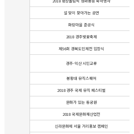
2018 평창올림픽 성화봉송 축하행사
설 맞이 찾아가는 공연
화랑마을 준공식
2018 경주벚꽃축제
제56회 경북도민체전 입장식
경주-익산 시민교류
봉황대 뮤직스퀘어
2018 경주 국제 뮤직 페스티벌
문화가 있는 동궁원
2018 국제문화재산업전
신라문화제 서울 거리홍보 캠페인