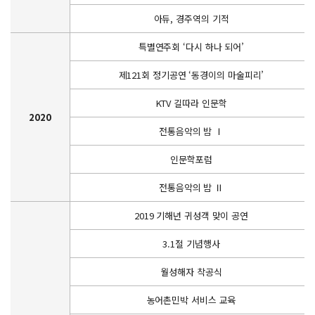
아듀, 경주역의 기적
특별연주회 ‘다시 하나 되어’
제121회 정기공연 ‘동경이의 마술피리’
KTV 길따라 인문학
2020
전통음악의 밤 Ⅰ
인문학포럼
전통음악의 밤 Ⅱ
2019 기해년 귀성객 맞이 공연
3.1절 기념행사
월성해자 착공식
농어촌민박 서비스 교육