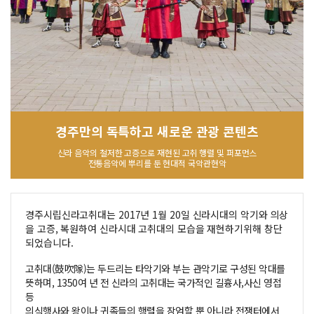
경주만의 독특하고 새로운 관광 콘텐츠
신라 음악의 철저한 고증으로 재현된 고취 행렬 및 퍼포먼스
전통음악에 뿌리를 둔 현대적 국악관현악
경주시립신라고취대는 2017년 1월 20일 신라시대의 악기와 의상
을 고증, 복원하여 신라시대 고취대의 모습을 재현하기위해 창단
되었습니다.
고취대(鼓吹隊)는 두드리는 타악기와 부는 관악기로 구성된 악대를
뜻하며, 1350여 년 전 신라의 고취대는 국가적인 길흉사,사신 영접
등
의식행사와 왕이나 귀족들의 행렬을 장엄할 뿐 아니라 전쟁터에서