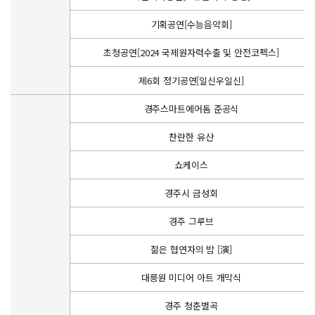
기획공연[수능음악회]
초청공연[2024 국제원자력수출 및 안전코펙스]
제6회 정기공연[일신우일신]
경주스마트에어돔 준공식
찬란한 유산
쇼케이스
경주시 금성회
경주 그루브
젊은 협연자의 밤 [演]
대릉원 미디어 아트 개막식
경주 청춘별곡