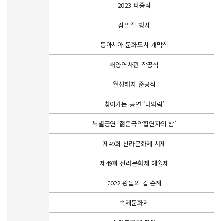
2023 타종식
삼일절 행사
동아시아 문화도시 개막식
해양역사관 착공식
월성해자 준공식
찾아가는 공연 ‘다와락’
특별공연 ‘젊은국악협연자의 밤’
제49회 신라문화제 서제
제49회 신라문화제 예술제
2022 왕들의 길 순례
백제문화제