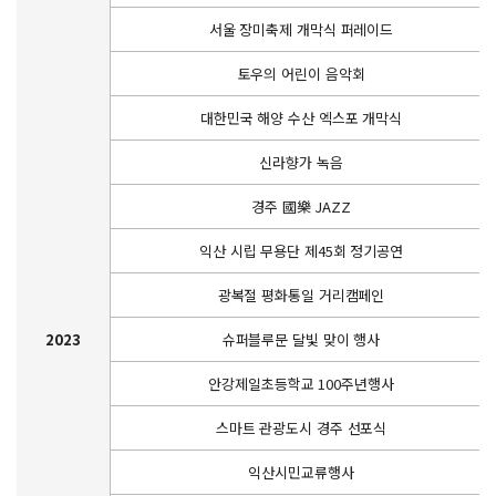
서울 장미축제 개막식 퍼레이드
토우의 어린이 음악회
대한민국 해양 수산 엑스포 개막식
신라향가 녹음
경주 國樂 JAZZ
익산 시립 무용단 제45회 정기공연
광복절 평화통일 거리캠페인
2023
슈퍼블루문 달빛 맞이 행사
안강제일초등학교 100주년행사
스마트 관광도시 경주 선포식
익산시민교류행사