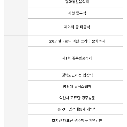
평화통일음악회
시청 종무식
제야의 종 타종식
2017 실크로드 이란-코리아 문화축제
제1회 경주벚꽃축제
경북도민체전 입장식
봉황대 뮤직스퀘어
익산시 교류단 경주방문
동국대 임석대동제 개막식
호치민 대표단 경주방문 환영만찬