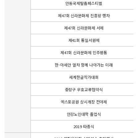
안동국제탈춤페스티벌
제47회 신라문화제 진흥왕 행차
제47회 신라문화제 서제
제41회 통일서원제
제47회 신라문화제 민주평통
한-아세안 열차 함께 나아가는 미래
세계한글작가대회
중랑구 우효교류협약식
엑스포공원 상시개장 전야제
안강노인대학 졸업식
2019 타종식