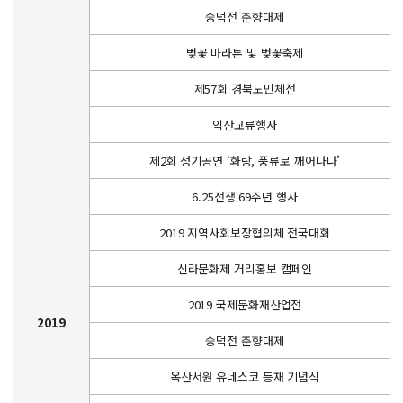
숭덕전 춘향대제
벚꽃 마라톤 및 벚꽃축제
제57회 경북도민체전
익산교류행사
제2회 정기공연 ‘화랑, 풍류로 깨어나다’
6.25전쟁 69주년 행사
2019 지역사회보장협의체 전국대회
신라문화제 거리홍보 캠페인
2019 국제문화재산업전
2019
숭덕전 춘향대제
옥산서원 유네스코 등재 기념식