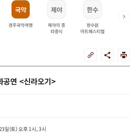
국악
제야
한수
한복
경주국악여행
제야의 종
한수원
한복문화주
타종식
아트페스티벌
문화공연 <신라오기>
 23일(토) 오후 1시, 3시