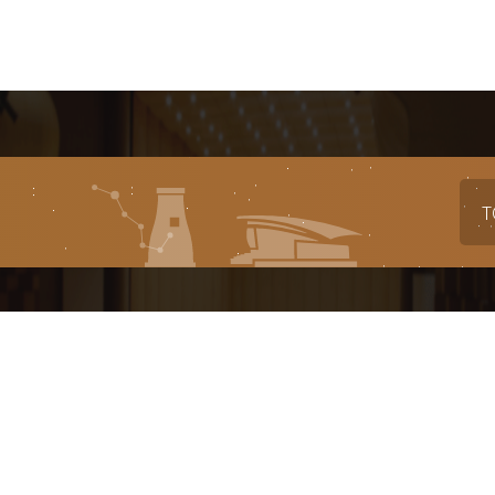
T
대표번호
전시
축제
1588-4925
054-777-2943
054-77
대관(공연장, 연습실)
알천미술관
경영
054-777-2949
054-777-5823
054-77
대관(전시실)
아카데미
경주문화
054-777-2944
054-777-2945
054-77