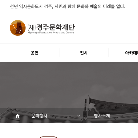
천년 역사문화도시 경주,
시민과 함께 문화와 예술의 미래를 열다.
공연
전시
아카데
문화행사
행사소개
공연
전시
아카데미
문화행사
대관
시설소개
열린마당
경주문화재단
공연일정
객석안내
티켓안내
문화나눔티켓
공연예절·서비스
전시일정
전시연계교육신청
알천미술관소장품
전시예절·서비스
교육일정
행사일정
행사소개
대관공고·절차
대관운영조례
대관신청
경주예술의전당
경주문화관1918
시립예술단
공지사항
자료실
Q&A
우수고객
인사말
재단소개
조직도
ESG 윤리·경영
경영공시
오시는길