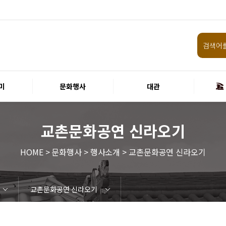
미
문화행사
대관
교촌문화공연 신라오기
HOME > 문화행사 > 행사소개 > 교촌문화공연 신라오기
교촌문화공연 신라오기
임원 및 운영인력 현황 인건비
화랑홀
원화홀
티켓안내
할인규정
취소·환불규정
공연장 관람예절
공연장 편의서비스
현재전시
예정전시
지난전시
미술관 관람예절
미술관 편의서비스
경주 대릉원돌담길 축제
국제경주역사문화포럼
금속공예관
경주 e스포츠 페스티벌
돗자리피크닉
국제경주역사문화포럼
교촌문화공연 신라오기
신라문화제
국제뮤직페스티벌
경주문화관1918
교촌버스킹
지역예술인 지원사업
봉황대 뮤직스퀘어
경주국악여행
제야의 종 타종식
한수원아트페스티벌
한복문화주간
동아시아 문화도시
MyK FESTA in 경주
경주시 관광기념품 공모전
뉴스
갤러리
경주예술의전당
경주문화관1918
운영조례
운영규칙
사용료
경주예술의전당
경주문화관1918
시설소개
공연장
알천미술관
기타시설
시립극단
시립합창단
시립신라고취대
연간일정
공지사항
입찰정보
채용정보
홍보·보도자료
서식·매뉴얼
웹진
FAQ
질문과답변
회원안내 · 혜택
우수고객
비전전략
사업안내
연혁
재단CI
ESG경영 선언문
인권경영선언문
임직원행동강령
문화서비스윤리헌장
통합신고센터
경영목표 예산서 운영계획
결산서
경영실적
외부기관 감사
기타공시
계약현황
기부금현황
업무추진비 복리후생비 내역
경주예술의전당
경주문화관1918
신라금속공예관
화랑홀 2층
화랑홀 3층
티켓예매
티켓수령
경주예술의전당
공연장 및 부대시설
알천미술관
경주문화관1918
경주예술의전당
경주문화관1918
화랑홀
원화홀
시립극단 소개
단원현황
시립합창단 소개
단원현황
시립신라고취대 소개
단원현황
가입 및 정보
공연
전시
아카데미
대관
기타
예산 집행현황