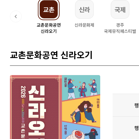
크닉
교촌
신라
국제
돗자리피크닉
교촌문화공연
신라문화제
경주
신라오기
국제뮤직페스티벌
교촌문화공연 신라오기