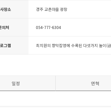
행사장소
경주 교촌마을 광장
문의처
054-777-6304
프로그램
최치원의 향악잡영에 수록된 다섯가지 놀이(금환
일정
연혁