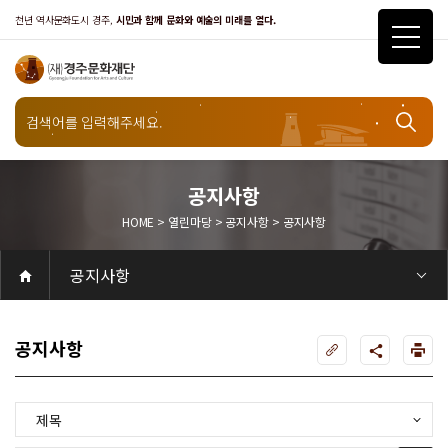
천년 역사문화도시 경주,
시민과 함께 문화와 예술의 미래를 열다.
열린마당
공지사항
HOME > 열린마당 > 공지사항 > 공지사항
공지사항
공지사항
공연
공연일정
객석안내
화랑홀
화랑홀 2층
화랑홀 3층
원화홀
티켓안내
티켓안내
티켓예매
티켓수령
할인규정
취소·환불규정
문화나눔티켓
공연예절·서비스
공연장 관람예절
공연장 편의서비스
전시
전시일정
현재전시
예정전시
지난전시
전시연계교육신청
알천미술관소장품
전시예절·서비스
미술관 관람예절
미술관 편의서비스
아카데미
교육일정
문화행사
행사일정
행사소개
경주 대릉원돌담길 축제
국제경주역사문화포럼
금속공예관
경주 e스포츠 페스티벌
돗자리피크닉
국제경주역사문화포럼
교촌문화공연 신라오기
신라문화제
국제뮤직페스티벌
경주문화관1918
교촌버스킹
지역예술인 지원사업
봉황대 뮤직스퀘어
경주국악여행
제야의 종 타종식
한수원아트페스티벌
한복문화주간
동아시아 문화도시
MyK FESTA in 경주
경주시 관광기념품 공모전
뉴스
갤러리
대관
대관공고·절차
경주예술의전당
경주문화관1918
대관운영조례
운영조례
경주예술의전당
운영규칙
공연장 및 부대시설
알천미술관
경주문화관1918
사용료
경주예술의전당
경주문화관1918
대관신청
경주예술의전당
경주문화관1918
시설소개
경주예술의전당
시설소개
공연장
화랑홀
원화홀
알천미술관
기타시설
경주문화관1918
시립예술단
시립극단
시립극단 소개
단원현황
시립합창단
시립합창단 소개
단원현황
시립신라고취대
시립신라고취대 소개
단원현황
연간일정
열린마당
공지사항
공지사항
입찰정보
채용정보
자료실
홍보·보도자료
서식·매뉴얼
웹진
Q&A
FAQ
가입 및 정보
공연
전시
아카데미
대관
기타
질문과답변
우수고객
회원안내 · 혜택
우수고객
경주문화재단
인사말
재단소개
비전전략
사업안내
연혁
재단CI
조직도
ESG 윤리·경영
ESG경영 선언문
인권경영선언문
임직원행동강령
문화서비스윤리헌장
통합신고센터
경영공시
경영목표 예산서 운영계획
결산서
임원 및 운영인력 현황 인건비 예산 집행현황
경영실적
외부기관 감사
기타공시
계약현황
기부금현황
업무추진비 복리후생비 내역
오시는길
경주예술의전당
경주문화관1918
신라금속공예관
공지사항