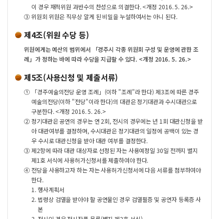
이 경우 재적위원 과반수의 찬성으로 의결한다. <개정 2016. 5. 26.>
③
위원회 위원은 직무상 알게 된 비밀을 누설하여서는 아니 된다.
제4조(위원 수당 등)
위원에게는 예산의 범위에서 「경주시 각종 위원회 구성 및 운영에 관한 조
례」가 정하는 바에 따라 수당을 지급할 수 있다. <개정 2016. 5. 26.>
제5조(사용신청 및 제출서류)
①
「경주예술의전당 운영 조례」(이하 "조례"라 한다) 제3조에 따른 경주
예술의전당(이하 "전당"이라 한다)의 대관은 정기대관과 수시대관으로
구분한다. <개정 2016. 5. 26.>
②
정기대관은 공연의 경우는 연 2회, 전시의 경우에는 년 1회 대관신청을 받
아 대관여부를 결정하며, 수시대관은 정기대관의 일정에 공백이 있는 경
우 수시로 대관신청을 받아 대관 여부를 결정한다.
③
제2항에 따라 대관 대상자로 선정된 자는 사용예정일 30일 전까지 별지
제1호 서식에 사용허가신청서를 제출하여야 한다.
④
전당을 사용하고자 하는 자는 사용허가신청서에 다음 서류를 첨부하여야
한다.
1.
행사계획서
2.
법령상 검열을 받아야 할 공연물인 경우 검열필증 및 공연자 등록증 사
본
3.
전시인 경우 전시작품 목록(별지 제2호 서식)