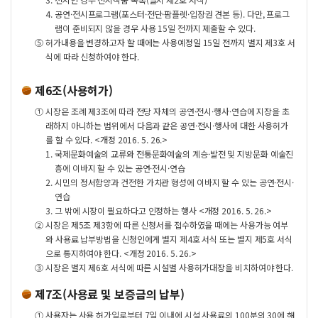
4.
공연·전시프로그램(포스터·전단·팜플렛·입장권 견본 등). 다만, 프로그
램이 준비되지 않을 경우 사용 15일 전까지 제출할 수 있다.
⑤
허가내용을 변경하고자 할 때에는 사용예정일 15일 전까지 별지 제3호 서
식에 따라 신청하여야 한다.
제6조(사용허가)
①
시장은 조례 제3조에 따라 전당 자체의 공연·전시·행사·연습에 지장을 초
래하지 아니하는 범위에서 다음과 같은 공연·전시·행사에 대한 사용허가
를 할 수 있다. <개정 2016. 5. 26.>
1.
국제문화예술의 교류와 전통문화예술의 계승·발전 및 지방문화 예술진
흥에 이바지 할 수 있는 공연·전시·연습
2.
시민의 정서함양과 건전한 가치관 형성에 이바지 할 수 있는 공연·전시·
연습
3.
그 밖에 시장이 필요하다고 인정하는 행사 <개정 2016. 5. 26.>
②
시장은 제5조 제3항에 따른 신청서를 접수하였을 때에는 사용가능 여부
와 사용료 납부방법을 신청인에게 별지 제4호 서식 또는 별지 제5호 서식
으로 통지하여야 한다. <개정 2016. 5. 26.>
③
시장은 별지 제6호 서식에 따른 시설별 사용허가대장을 비치하여야 한다.
제7조(사용료 및 보증금의 납부)
①
사용자는 사용 허가일로부터 7일 이내에 시설 사용료의 100분의 30에 해