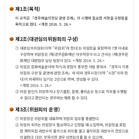
제1조(목적)
이 규칙은 「경주예술의전당 운영 조례」의 시행에 필요한 사항을 규정함을
목적으로 한다. <개정 2016. 5. 26.>
제2조(대관심의위원회의 구성)
①
대관심의위원회(이하 "위원회"라 한다)는 위원장을 포함하여 7명 이내로
구성하며 위원장은 (재)경주문화재단 사무처장이 되고 간사는 (재)경주문
화재단 대관업무 담당 팀장이 된다. <개정 2016. 5. 26.>
②
위원은 문화예술분야에 학식과 경험이 풍부한 사람 중에서 「경주시 각종
위원회 구성 및 운영에 관한 조례」에 따라 경주시장(이하 "시장"이라 한
다)이 위촉하되 임기는 2년으로 하며, 연임할 수 있다.
<개정 2016. 5. 26.>
③
위원 본인이 희망하거나 장기출장, 질병, 품위손상 등으로 직무를 수행할
수 없다고 판단되는 경우에는 해촉 할 수 있다.
제3조(위원회의 운영)
①
위원장은 위원회를 대표하며 위원회 업무를 총괄한다.
②
위원회 회의는 위원장이 필요하다고 인정할 때 소집하며, 위원장을 포함
한 재적위원 과반수의 출석으로 회의를 열고 출석위원 과반수의 찬성으로
의결한다. 다만, 부득이한 경우 서면심의를 할 수 있으며,