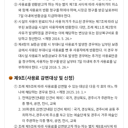
③
사용료를 반환받고자 하는 자는 별지 제7호 서식에 따라 사용허가의 취소
와 함께 사용료의 반환 청구를 하여야 하며, 시장은 청구를 받은 날로부터
7일 이내에 반환금을 지급하여야 한다.
④
시설의 사용이 완료되거나 사용 허가가 취소된 경우에는 제7조에 따라 납
부된 보증금을 시설의 사용자에게 반환한다. 다만, 조례 제11조 제2항의
사유가 발생하였을 경우에는 이에 해당하는 변상금 또는 원상복구비로 충
당하고 정산한다. <개정 2016. 5. 26.>
⑤
제4항의 보증금 반환 시 부대시설 사용료가 발생한 경우에는 납부된 보증
금에서 사용된 부대시설 사용료를 뺀 후 사용자에게 반환한다. 이 경우 부
대시설 사용료가 보증금보다 추가로 발생한 경우에는 추가된 사용료만큼
을 청구하며, 사용자는 청구를 받은 날부터 7일 이내에 추가 사용료를 납
부하여야 한다. <신설 2016. 5. 26.>
제9조(사용료 감면대상 및 신청)
①
조례 제9조에 따라 사용료를 감면할 수 있는 대상은 다음 각 호의 어느 하
나에 해당하는 경우로 한다. <개정 2025. 10. 1.>
1.
전액감면(안내원 인건비 제외) : 국가, 경상북도, 경주시가 주관하는 각
종 행사, 공연, 전시, 교육
2.
30퍼센트 감면(안내원 인건비 제외) : 국가, 경상북도, 경주시와 공동 주
최하거나, 경주시에 주소를 두고 있는 예술단체 및 경주시 거주 예술인
이 주관하는 각종 행사, 공연, 전시, 교육
②
조례 제9조에 따라 사용료를 감면받고자 하는 자는 별지 제8호서식에 따