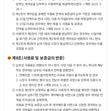
당하는 계약금을 납부하고 사용계약을 체결하여야 한다. <개정 2016. 5.
26.>
②
제1항의 계약금을 공제한 사용료 잔액과 보증금의 납부 기한은 사용예정
일 15일 전까지로 한다. 다만, 사용 허가일로부터 사용 예정일까지의 기간
이 15일 이내일 경우에는 계약 체결 시 사용료 및 보증금
전액을 납부하여야 한다. <개정 2016. 5. 26.>
③
사용자가 제2항의 기한 내에 사용료를 완납하지 않는 경우에는 시설사용
을 포기한 것으로 간주하며, 제1항에 따른 계약금은 반환하지 아니 한다.
④
제1항과 제2항의 납부기한은 시장이 필요하다고 인정하는 경우에는 이를
조정할 수 있다.
제8조(사용료 및 보증금의 반환)
①
납부된 사용료는 반환되지 아니 한다. 다만 다음 각 호의 어느 하나에 해당
하는 경우에는 납부된 사용료의 전부를 반환한다.
1.
천재지변 그 밖에 불가항력적인 사유로 사용이 불가능하게 된 경우
2.
시장이 주최하는 행사 또는 전당의 특별한 사정으로 인하여 사용이 취
소 또는 정지된 경우 <개정 2016. 5. 26.>
②
시장은 제1항의 규정에도 불구하고 사용자가 계약금을 제외한 사용료 및
보증금의 납부기한 전일까지 계약해지를 서면으로 신청할 경우 계약금 전
액을 위약금으로 공제하며,
사용료 잔액 및 보증금 납부 후 계약해지를 서면으로 신청한 경우에는 납
부한 사용료의 50퍼센트를 위약금으로 공제한 나머지금액을 반환한다.