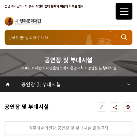
천년 역사문화도시 경주,
시민과 함께 문화와 예술의 미래를 열다.
대관
대관운영조례
공연장 및 부대시설
HOME > 대관 > 대관운영조례 > 운영규칙 > 공연장 및 부대시설
운영규칙
공연장 및 부대시설
공연
공연일정
객석안내
화랑홀
화랑홀 2층
화랑홀 3층
원화홀
티켓안내
티켓안내
티켓예매
티켓수령
할인규정
취소·환불규정
문화나눔티켓
공연예절·서비스
공연장 관람예절
공연장 편의서비스
전시
전시일정
현재전시
예정전시
지난전시
전시연계교육신청
알천미술관소장품
전시예절·서비스
미술관 관람예절
미술관 편의서비스
아카데미
교육일정
문화행사
행사일정
행사소개
경주 대릉원돌담길 축제
국제경주역사문화포럼
금속공예관
경주 e스포츠 페스티벌
돗자리피크닉
국제경주역사문화포럼
교촌문화공연 신라오기
신라문화제
국제뮤직페스티벌
경주문화관1918
교촌버스킹
지역예술인 지원사업
봉황대 뮤직스퀘어
경주국악여행
제야의 종 타종식
한수원아트페스티벌
한복문화주간
동아시아 문화도시
MyK FESTA in 경주
경주시 관광기념품 공모전
뉴스
갤러리
대관
대관공고·절차
경주예술의전당
경주문화관1918
대관운영조례
운영조례
경주예술의전당
운영규칙
공연장 및 부대시설
알천미술관
경주문화관1918
사용료
경주예술의전당
경주문화관1918
대관신청
경주예술의전당
경주문화관1918
시설소개
경주예술의전당
시설소개
공연장
화랑홀
원화홀
알천미술관
기타시설
경주문화관1918
시립예술단
시립극단
시립극단 소개
단원현황
시립합창단
시립합창단 소개
단원현황
시립신라고취대
시립신라고취대 소개
단원현황
연간일정
열린마당
공지사항
공지사항
입찰정보
채용정보
자료실
홍보·보도자료
서식·매뉴얼
웹진
Q&A
FAQ
가입 및 정보
공연
전시
아카데미
대관
기타
질문과답변
우수고객
회원안내 · 혜택
우수고객
경주문화재단
인사말
재단소개
비전전략
사업안내
연혁
재단CI
조직도
ESG 윤리·경영
ESG경영 선언문
인권경영선언문
임직원행동강령
문화서비스윤리헌장
통합신고센터
경영공시
경영목표 예산서 운영계획
결산서
임원 및 운영인력 현황 인건비 예산 집행현황
경영실적
외부기관 감사
기타공시
계약현황
기부금현황
업무추진비 복리후생비 내역
오시는길
경주예술의전당
경주문화관1918
신라금속공예관
공연장 및 부대시설
경주예술의전당 공연장 및 부대시설 운영규칙