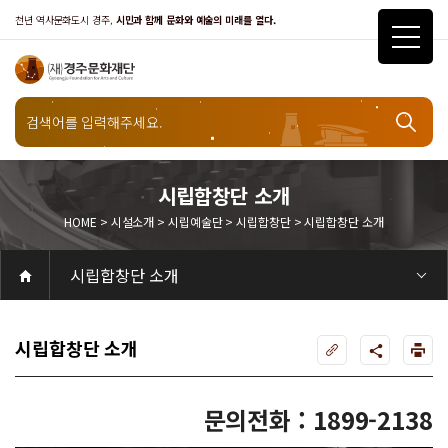
천년 역사문화도시 경주,
시민과 함께 문화와 예술의 미래를 열다.
시설소개
시립예술단
시립합창단 소개
HOME > 시설소개 > 시립예술단 > 시립합창단 > 시립합창단 소개
시립합창단
시립합창단 소개
공연
공연일정
객석안내
화랑홀
화랑홀 2층
화랑홀 3층
원화홀
티켓안내
티켓안내
티켓예매
티켓수령
할인규정
취소·환불규정
문화나눔티켓
공연예절·서비스
공연장 관람예절
공연장 편의서비스
전시
전시일정
현재전시
예정전시
지난전시
전시연계교육신청
알천미술관소장품
전시예절·서비스
미술관 관람예절
미술관 편의서비스
아카데미
교육일정
문화행사
행사일정
행사소개
경주 대릉원돌담길 축제
국제경주역사문화포럼
금속공예관
경주 e스포츠 페스티벌
돗자리피크닉
국제경주역사문화포럼
교촌문화공연 신라오기
신라문화제
국제뮤직페스티벌
경주문화관1918
교촌버스킹
지역예술인 지원사업
봉황대 뮤직스퀘어
경주국악여행
제야의 종 타종식
한수원아트페스티벌
한복문화주간
동아시아 문화도시
MyK FESTA in 경주
경주시 관광기념품 공모전
뉴스
갤러리
대관
대관공고·절차
경주예술의전당
경주문화관1918
대관운영조례
운영조례
경주예술의전당
운영규칙
공연장 및 부대시설
알천미술관
경주문화관1918
사용료
경주예술의전당
경주문화관1918
대관신청
경주예술의전당
경주문화관1918
시설소개
경주예술의전당
시설소개
공연장
화랑홀
원화홀
알천미술관
기타시설
경주문화관1918
시립예술단
시립극단
시립극단 소개
단원현황
시립합창단
시립합창단 소개
단원현황
시립신라고취대
시립신라고취대 소개
단원현황
연간일정
열린마당
공지사항
공지사항
입찰정보
채용정보
자료실
홍보·보도자료
서식·매뉴얼
웹진
Q&A
FAQ
가입 및 정보
공연
전시
아카데미
대관
기타
질문과답변
우수고객
회원안내 · 혜택
우수고객
경주문화재단
인사말
재단소개
비전전략
사업안내
연혁
재단CI
조직도
ESG 윤리·경영
ESG경영 선언문
인권경영선언문
임직원행동강령
문화서비스윤리헌장
통합신고센터
경영공시
경영목표 예산서 운영계획
결산서
임원 및 운영인력 현황 인건비 예산 집행현황
경영실적
외부기관 감사
기타공시
계약현황
기부금현황
업무추진비 복리후생비 내역
오시는길
경주예술의전당
경주문화관1918
신라금속공예관
시립합창단 소개
문의전화 : 1899-2138