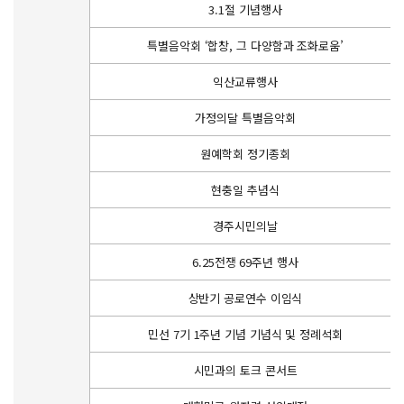
3.1절 기념행사
특별음악회 ‘합창, 그 다양함과 조화로움’
익산교류행사
가정의달 특별음악회
원예학회 정기종회
현충일 추념식
경주시민의날
6.25전쟁 69주년 행사
상반기 공로연수 이임식
민선 7기 1주년 기념 기념식 및 정례석회
시민과의 토크 콘서트