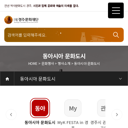
천년 역사문화도시 경주,
시민과 함께 문화와 예술의 미래를 열다.
문화행사
동아시아 문화도시
HOME > 문화행사 > 행사소개 > 동아시아 문화도시
행사소개
동아시아 문화도시
공연
공연일정
객석안내
화랑홀
화랑홀 2층
화랑홀 3층
원화홀
티켓안내
티켓안내
티켓예매
티켓수령
할인규정
취소·환불규정
문화나눔티켓
공연예절·서비스
공연장 관람예절
공연장 편의서비스
전시
전시일정
현재전시
예정전시
지난전시
전시연계교육신청
알천미술관소장품
전시예절·서비스
미술관 관람예절
미술관 편의서비스
아카데미
교육일정
문화행사
행사일정
행사소개
경주 대릉원돌담길 축제
국제경주역사문화포럼
금속공예관
경주 e스포츠 페스티벌
돗자리피크닉
국제경주역사문화포럼
교촌문화공연 신라오기
신라문화제
국제뮤직페스티벌
경주문화관1918
교촌버스킹
지역예술인 지원사업
봉황대 뮤직스퀘어
경주국악여행
제야의 종 타종식
한수원아트페스티벌
한복문화주간
동아시아 문화도시
MyK FESTA in 경주
경주시 관광기념품 공모전
뉴스
갤러리
대관
대관공고·절차
경주예술의전당
경주문화관1918
대관운영조례
운영조례
경주예술의전당
운영규칙
공연장 및 부대시설
알천미술관
경주문화관1918
사용료
경주예술의전당
경주문화관1918
대관신청
경주예술의전당
경주문화관1918
시설소개
경주예술의전당
시설소개
공연장
화랑홀
원화홀
알천미술관
기타시설
경주문화관1918
시립예술단
시립극단
시립극단 소개
단원현황
시립합창단
시립합창단 소개
단원현황
시립신라고취대
시립신라고취대 소개
단원현황
연간일정
열린마당
공지사항
공지사항
입찰정보
채용정보
자료실
홍보·보도자료
서식·매뉴얼
웹진
Q&A
FAQ
가입 및 정보
공연
전시
아카데미
대관
기타
질문과답변
우수고객
회원안내 · 혜택
우수고객
경주문화재단
인사말
재단소개
비전전략
사업안내
연혁
재단CI
조직도
ESG 윤리·경영
ESG경영 선언문
인권경영선언문
임직원행동강령
문화서비스윤리헌장
통합신고센터
경영공시
경영목표 예산서 운영계획
결산서
임원 및 운영인력 현황 인건비 예산 집행현황
경영실적
외부기관 감사
기타공시
계약현황
기부금현황
업무추진비 복리후생비 내역
오시는길
경주예술의전당
경주문화관1918
신라금속공예관
한복
동아
My
관광
복문화주간
동아시아 문화도시
MyK FESTA in 경
경주시 관광기념품