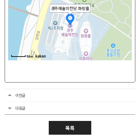
경주예술의전당 화랑홀
50m
이전글
다음글
목록