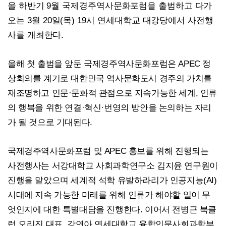
올 하반기
9
월 국제경주역사문화포럼을 출범하고 다가
오는
3
월
20
일
(
목
) 19
시 연세대학교 대강당에서 사전행
사를 개최한다
.
올해 첫 출범을 앞둔 국제경주역사문화포럼은
APEC
정
상회의를 계기로 대한민국 역사문화도시 경주의 가치를
재조명하고 인문
·
문화적 관점으로 지속가능한 세계
,
인류
의 행복을 위한 연결
·
혁신
·
번영의 방안을 논의하는 자리
가 될 것으로 기대된다
.
국제경주역사문화포럼 및
APEC
홍보를 위해 진행되는
사전행사는 서강대학교 사회과학연구소 김지윤 연구원이
진행을 맡았으며 세계적 석학 유발하라리가 인공지능
(AI)
시대에 지속 가능한 미래를 위해 인류가 해야할 일이 무
엇인지에 대한 특별대담을 진행한다
.
이어서 전병근 북클
럽 오리진 대표
,
강연아 연세대학교 융합인문사회과학부