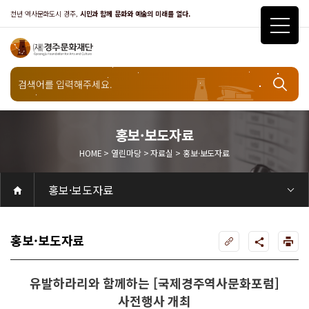
천년 역사문화도시 경주,
시민과 함께 문화와 예술의 미래를 열다.
열린마당
홍보·보도자료
HOME > 열린마당 > 자료실 > 홍보·보도자료
자료실
홍보·보도자료
공연
공연일정
객석안내
화랑홀
화랑홀 2층
화랑홀 3층
원화홀
티켓안내
티켓안내
티켓예매
티켓수령
할인규정
취소·환불규정
문화나눔티켓
공연예절·서비스
공연장 관람예절
공연장 편의서비스
전시
전시일정
현재전시
예정전시
지난전시
전시연계교육신청
알천미술관소장품
전시예절·서비스
미술관 관람예절
미술관 편의서비스
아카데미
교육일정
문화행사
행사일정
행사소개
경주 대릉원돌담길 축제
국제경주역사문화포럼
금속공예관
경주 e스포츠 페스티벌
돗자리피크닉
국제경주역사문화포럼
교촌문화공연 신라오기
신라문화제
국제뮤직페스티벌
경주문화관1918
교촌버스킹
지역예술인 지원사업
봉황대 뮤직스퀘어
경주국악여행
제야의 종 타종식
한수원아트페스티벌
한복문화주간
동아시아 문화도시
MyK FESTA in 경주
경주시 관광기념품 공모전
뉴스
갤러리
대관
대관공고·절차
경주예술의전당
경주문화관1918
대관운영조례
운영조례
경주예술의전당
운영규칙
공연장 및 부대시설
알천미술관
경주문화관1918
사용료
경주예술의전당
경주문화관1918
대관신청
경주예술의전당
경주문화관1918
시설소개
경주예술의전당
시설소개
공연장
화랑홀
원화홀
알천미술관
기타시설
경주문화관1918
시립예술단
시립극단
시립극단 소개
단원현황
시립합창단
시립합창단 소개
단원현황
시립신라고취대
시립신라고취대 소개
단원현황
연간일정
열린마당
공지사항
공지사항
입찰정보
채용정보
자료실
홍보·보도자료
서식·매뉴얼
웹진
Q&A
FAQ
가입 및 정보
공연
전시
아카데미
대관
기타
질문과답변
우수고객
회원안내 · 혜택
우수고객
경주문화재단
인사말
재단소개
비전전략
사업안내
연혁
재단CI
조직도
ESG 윤리·경영
ESG경영 선언문
인권경영선언문
임직원행동강령
문화서비스윤리헌장
통합신고센터
경영공시
경영목표 예산서 운영계획
결산서
임원 및 운영인력 현황 인건비 예산 집행현황
경영실적
외부기관 감사
기타공시
계약현황
기부금현황
업무추진비 복리후생비 내역
오시는길
경주예술의전당
경주문화관1918
신라금속공예관
홍보·보도자료
유발하라리와 함께하는 [국제경주역사문화포럼]
사전행사 개최