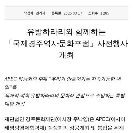
작성자
관리자
등록일
2025-03-17
조회수
1,285
유발하라리와 함께하는
「
국제경주역사문화포럼
」
사전행사
개최
APEC
정상회의 주제
“
우리가 만들어가는 지속가능한 내
일
”
을
세계적 석학
유발하라리의 문화적 관점으로 조망하는 특별
대담 개최
재단법인 경주문화재단
(
이사장 주낙영
)
은
APEC(
아시아
태평양경제협력체
)
정상회의 성공개최 및 붐업을 위해