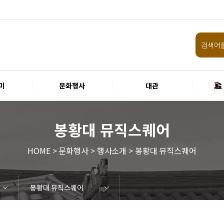
미
문화행사
대관
봉황대 뮤직스퀘어
HOME > 문화행사 > 행사소개 > 봉황대 뮤직스퀘어
봉황대 뮤직스퀘어
임원 및 운영인력 현황 인건비
화랑홀
원화홀
티켓안내
할인규정
취소·환불규정
공연장 관람예절
공연장 편의서비스
현재전시
예정전시
지난전시
미술관 관람예절
미술관 편의서비스
경주 대릉원돌담길 축제
국제경주역사문화포럼
금속공예관
경주 e스포츠 페스티벌
돗자리피크닉
국제경주역사문화포럼
교촌문화공연 신라오기
신라문화제
국제뮤직페스티벌
경주문화관1918
교촌버스킹
지역예술인 지원사업
봉황대 뮤직스퀘어
경주국악여행
제야의 종 타종식
한수원아트페스티벌
한복문화주간
동아시아 문화도시
MyK FESTA in 경주
경주시 관광기념품 공모전
뉴스
갤러리
경주예술의전당
경주문화관1918
운영조례
운영규칙
사용료
경주예술의전당
경주문화관1918
시설소개
공연장
알천미술관
기타시설
시립극단
시립합창단
시립신라고취대
연간일정
공지사항
입찰정보
채용정보
홍보·보도자료
서식·매뉴얼
웹진
FAQ
질문과답변
회원안내 · 혜택
우수고객
비전전략
사업안내
연혁
재단CI
ESG경영 선언문
인권경영선언문
임직원행동강령
문화서비스윤리헌장
통합신고센터
경영목표 예산서 운영계획
결산서
경영실적
외부기관 감사
기타공시
계약현황
기부금현황
업무추진비 복리후생비 내역
경주예술의전당
경주문화관1918
신라금속공예관
화랑홀 2층
화랑홀 3층
티켓예매
티켓수령
경주예술의전당
공연장 및 부대시설
알천미술관
경주문화관1918
경주예술의전당
경주문화관1918
화랑홀
원화홀
시립극단 소개
단원현황
시립합창단 소개
단원현황
시립신라고취대 소개
단원현황
가입 및 정보
공연
전시
아카데미
대관
기타
예산 집행현황