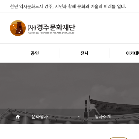
천년 역사문화도시 경주,
시민과 함께 문화와 예술의 미래를 열다.
공연
전시
아카데
문화행사
행사소개
공연
전시
아카데미
문화행사
대관
시설소개
열린마당
경주문화재단
공연일정
객석안내
티켓안내
문화나눔티켓
공연예절·서비스
전시일정
전시연계교육신청
알천미술관소장품
전시예절·서비스
교육일정
행사일정
행사소개
대관공고·절차
대관운영조례
대관신청
경주예술의전당
경주문화관1918
시립예술단
공지사항
자료실
Q&A
우수고객
인사말
재단소개
조직도
ESG 윤리·경영
경영공시
오시는길