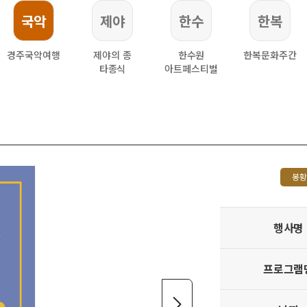
국악
제야
한수
한복
경주국악여행
제야의 종
한수원
한복문화주간
타종식
아트페스티벌
봉황
행사명
프로그램