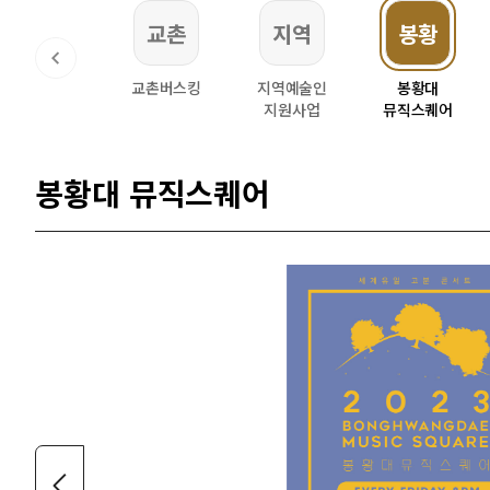
문화
교촌
지역
봉황
주문화관1918
교촌버스킹
지역예술인
봉황대
지원사업
뮤직스퀘어
봉황대 뮤직스퀘어