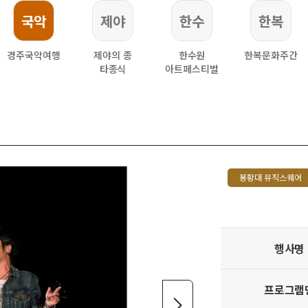
국악
제야
한수
한복
경주국악여행
제야의 종
한수원
한복문화주간
타종식
아트페스티벌
봉황대 뮤직스퀘어
행사명
프로그램