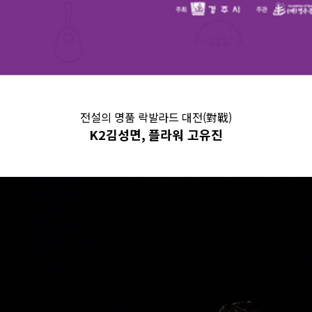
전설의 명품 락발라드 대전(對戰)
K2김성면, 플라워 고유진