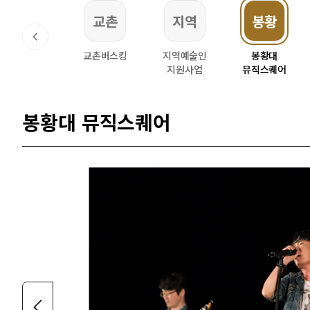
문화
교촌
지역
봉황
주문화관1918
교촌버스킹
지역예술인
봉황대
지원사업
뮤직스퀘어
봉황대 뮤직스퀘어