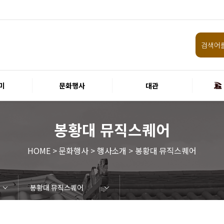
미
문화행사
대관
봉황대 뮤직스퀘어
HOME > 문화행사 > 행사소개 > 봉황대 뮤직스퀘어
봉황대 뮤직스퀘어
임원 및 운영인력 현황 인건비
화랑홀
원화홀
티켓안내
할인규정
취소·환불규정
공연장 관람예절
공연장 편의서비스
현재전시
예정전시
지난전시
미술관 관람예절
미술관 편의서비스
경주 대릉원돌담길 축제
국제경주역사문화포럼
금속공예관
경주 e스포츠 페스티벌
돗자리피크닉
국제경주역사문화포럼
교촌문화공연 신라오기
신라문화제
국제뮤직페스티벌
경주문화관1918
교촌버스킹
지역예술인 지원사업
봉황대 뮤직스퀘어
경주국악여행
제야의 종 타종식
한수원아트페스티벌
한복문화주간
동아시아 문화도시
MyK FESTA in 경주
경주시 관광기념품 공모전
뉴스
갤러리
경주예술의전당
경주문화관1918
운영조례
운영규칙
사용료
경주예술의전당
경주문화관1918
시설소개
공연장
알천미술관
기타시설
시립극단
시립합창단
시립신라고취대
연간일정
공지사항
입찰정보
채용정보
홍보·보도자료
서식·매뉴얼
웹진
FAQ
질문과답변
회원안내 · 혜택
우수고객
비전전략
사업안내
연혁
재단CI
ESG경영 선언문
인권경영선언문
임직원행동강령
문화서비스윤리헌장
통합신고센터
경영목표 예산서 운영계획
결산서
경영실적
외부기관 감사
기타공시
계약현황
기부금현황
업무추진비 복리후생비 내역
경주예술의전당
경주문화관1918
신라금속공예관
화랑홀 2층
화랑홀 3층
티켓예매
티켓수령
경주예술의전당
공연장 및 부대시설
알천미술관
경주문화관1918
경주예술의전당
경주문화관1918
화랑홀
원화홀
시립극단 소개
단원현황
시립합창단 소개
단원현황
시립신라고취대 소개
단원현황
가입 및 정보
공연
전시
아카데미
대관
기타
예산 집행현황