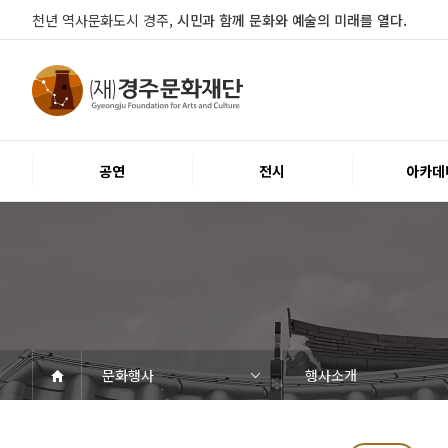
천년 역사문화도시 경주,
시민과 함께 문화와 예술의 미래를 열다.
공연
전시
아카데
문화행사
행사소개
공연
전시
아카데미
문화행사
대관
시설소개
열린마당
경주문화재단
공연일정
객석안내
티켓안내
문화나눔티켓
공연예절·서비스
전시일정
전시연계교육신청
알천미술관소장품
전시예절·서비스
교육일정
행사일정
행사소개
대관공고·절차
대관운영조례
대관신청
경주예술의전당
경주문화관1918
시립예술단
공지사항
자료실
Q&A
우수고객
인사말
재단소개
조직도
ESG 윤리·경영
경영공시
오시는길