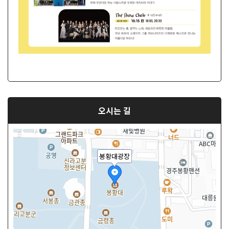
오시는 길
봉황대광장