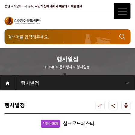
천년 역사문화도시 경주,
시민과 함께 문화와 예술의 미래를 열다.
행사일정
HOME > 문화행사 > 행사일정
문화행사
행사일정
공연
공연일정
객석안내
화랑홀
화랑홀 2층
화랑홀 3층
원화홀
티켓안내
티켓안내
티켓예매
티켓수령
할인규정
취소·환불규정
문화나눔티켓
공연예절·서비스
공연장 관람예절
공연장 편의서비스
전시
전시일정
현재전시
예정전시
지난전시
전시연계교육신청
알천미술관소장품
전시예절·서비스
미술관 관람예절
미술관 편의서비스
아카데미
교육일정
문화행사
행사일정
행사소개
경주 대릉원돌담길 축제
국제경주역사문화포럼
금속공예관
경주 e스포츠 페스티벌
돗자리피크닉
국제경주역사문화포럼
교촌문화공연 신라오기
신라문화제
국제뮤직페스티벌
경주문화관1918
교촌버스킹
지역예술인 지원사업
봉황대 뮤직스퀘어
경주국악여행
제야의 종 타종식
한수원아트페스티벌
한복문화주간
동아시아 문화도시
MyK FESTA in 경주
경주시 관광기념품 공모전
뉴스
갤러리
대관
대관공고·절차
경주예술의전당
경주문화관1918
대관운영조례
운영조례
경주예술의전당
운영규칙
공연장 및 부대시설
알천미술관
경주문화관1918
사용료
경주예술의전당
경주문화관1918
대관신청
경주예술의전당
경주문화관1918
시설소개
경주예술의전당
시설소개
공연장
화랑홀
원화홀
알천미술관
기타시설
경주문화관1918
시립예술단
시립극단
시립극단 소개
단원현황
시립합창단
시립합창단 소개
단원현황
시립신라고취대
시립신라고취대 소개
단원현황
연간일정
열린마당
공지사항
공지사항
입찰정보
채용정보
자료실
홍보·보도자료
서식·매뉴얼
웹진
Q&A
FAQ
가입 및 정보
공연
전시
아카데미
대관
기타
질문과답변
우수고객
회원안내 · 혜택
우수고객
경주문화재단
인사말
재단소개
비전전략
사업안내
연혁
재단CI
조직도
ESG 윤리·경영
ESG경영 선언문
인권경영선언문
임직원행동강령
문화서비스윤리헌장
통합신고센터
경영공시
경영목표 예산서 운영계획
결산서
임원 및 운영인력 현황 인건비 예산 집행현황
경영실적
외부기관 감사
기타공시
계약현황
기부금현황
업무추진비 복리후생비 내역
오시는길
경주예술의전당
경주문화관1918
신라금속공예관
행사일정
실크로드페스타
신라문화제