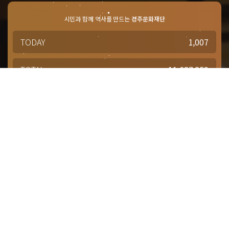
시민과 함께 역사를 만드는
경주문화재단
TODAY
1,007
TOTAL
11,687,259
경주문화재단 · 경주예술의전당
문의사항 및 궁금한 점이 있으신 분은
담당부서를 통해 적극적으로
문의해주시기 바랍니다.
점심시간 : 12:00 ~ 13:00
근무시간 : 평일 09:00 ~ 18:00
대표번호
1588-4925
대관(공연장, 연습실)
054-777-2942