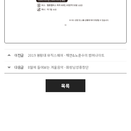
이전글
2019 봉황대 뮤직스퀘어 - 채연&노훈수의 썸머나이트
다음글
8월에 들어보는 겨울음악 - 화랑남성중창단
목록