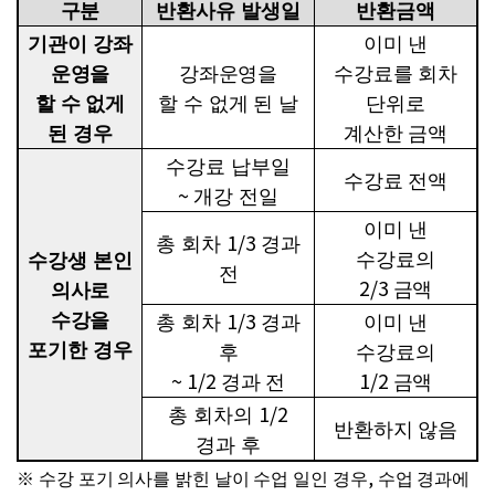
구분
반환사유 발생일
반환금액
기관이 강좌
이미 낸
운영을
강좌운영을
수강료를 회차
할 수 없게
할 수 없게 된 날
단위로
된 경우
계산한 금액
수강료 납부일
수강료 전액
~
개강 전일
이미 낸
1/3
총 회차
경과
수강료의
수강생 본인
전
2/3
금액
의사로
1/3
수강을
총 회차
경과
이미 낸
포기한 경우
후
수강료의
~ 1/2
1/2
경과 전
금액
1/2
총 회차의
반환하지 않음
경과 후
,
※
수강 포기 의사를 밝힌 날이 수업 일인 경우
수업 경과에