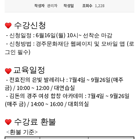
작성자
관리자
작성일
조회수
1,228
수강신청
-
: 6
16
(
) 10
~
신청일정
월
일
월
시
선착순 마감
-
:
(
신청방법
경주문화재단 웹페이지 및 모바일 앱
로
)
그인 필수
교육일정
-
전효진의 은빛 발레리나
: 7
월4일
~ 9월26일(매주
금) / 10:00 ~ 12:00 / 대연습실
-
김돈의 경주 여성 합창 아카데미
: 7월4일 ~ 9월26일
(매주 금) / 14:00 ~ 16:00 / 대회의실
수강료 환불
<
환불 기준>