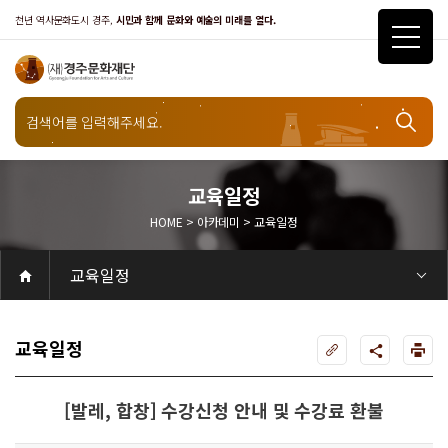
천년 역사문화도시 경주,
시민과 함께 문화와 예술의 미래를 열다.
교육일정
HOME > 아카데미 > 교육일정
아카데미
교육일정
공연
공연일정
객석안내
화랑홀
화랑홀 2층
화랑홀 3층
원화홀
티켓안내
티켓안내
티켓예매
티켓수령
할인규정
취소·환불규정
문화나눔티켓
공연예절·서비스
공연장 관람예절
공연장 편의서비스
전시
전시일정
현재전시
예정전시
지난전시
전시연계교육신청
알천미술관소장품
전시예절·서비스
미술관 관람예절
미술관 편의서비스
아카데미
교육일정
문화행사
행사일정
행사소개
경주 대릉원돌담길 축제
국제경주역사문화포럼
금속공예관
경주 e스포츠 페스티벌
돗자리피크닉
국제경주역사문화포럼
교촌문화공연 신라오기
신라문화제
국제뮤직페스티벌
경주문화관1918
교촌버스킹
지역예술인 지원사업
봉황대 뮤직스퀘어
경주국악여행
제야의 종 타종식
한수원아트페스티벌
한복문화주간
동아시아 문화도시
MyK FESTA in 경주
경주시 관광기념품 공모전
뉴스
갤러리
대관
대관공고·절차
경주예술의전당
경주문화관1918
대관운영조례
운영조례
경주예술의전당
운영규칙
공연장 및 부대시설
알천미술관
경주문화관1918
사용료
경주예술의전당
경주문화관1918
대관신청
경주예술의전당
경주문화관1918
시설소개
경주예술의전당
시설소개
공연장
화랑홀
원화홀
알천미술관
기타시설
경주문화관1918
시립예술단
시립극단
시립극단 소개
단원현황
시립합창단
시립합창단 소개
단원현황
시립신라고취대
시립신라고취대 소개
단원현황
연간일정
열린마당
공지사항
공지사항
입찰정보
채용정보
자료실
홍보·보도자료
서식·매뉴얼
웹진
Q&A
FAQ
가입 및 정보
공연
전시
아카데미
대관
기타
질문과답변
우수고객
회원안내 · 혜택
우수고객
경주문화재단
인사말
재단소개
비전전략
사업안내
연혁
재단CI
조직도
ESG 윤리·경영
ESG경영 선언문
인권경영선언문
임직원행동강령
문화서비스윤리헌장
통합신고센터
경영공시
경영목표 예산서 운영계획
결산서
임원 및 운영인력 현황 인건비 예산 집행현황
경영실적
외부기관 감사
기타공시
계약현황
기부금현황
업무추진비 복리후생비 내역
오시는길
경주예술의전당
경주문화관1918
신라금속공예관
교육일정
[발레, 합창] 수강신청 안내 및 수강료 환불