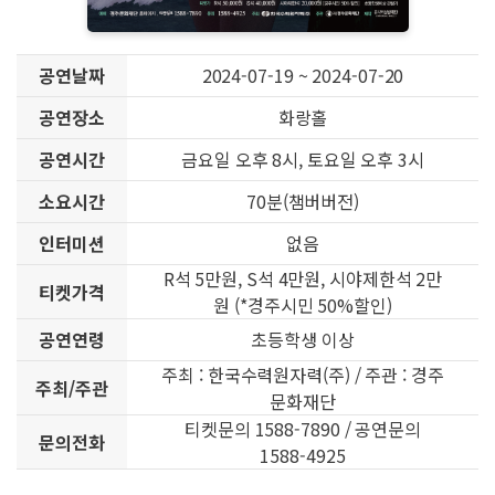
공연날짜
2024-07-19 ~ 2024-07-20
공연장소
화랑홀
공연시간
금요일 오후 8시, 토요일 오후 3시
소요시간
70분(챔버버전)
인터미션
없음
R석 5만원, S석 4만원, 시야제한석 2만
티켓가격
원 (*경주시민 50%할인)
공연연령
초등학생 이상
주최 : 한국수력원자력(주) / 주관 : 경주
주최/주관
문화재단
티켓문의 1588-7890 / 공연문의
문의전화
1588-4925