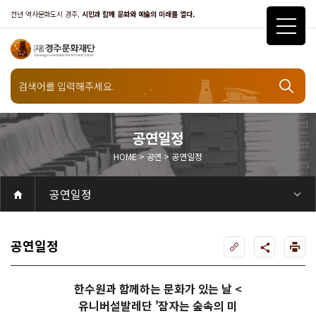
천년 역사문화도시 경주,
시민과 함께 문화와 예술의 미래를 열다.
공연일정
HOME > 공연 > 공연일정
공연
공연일정
공연
공연일정
객석안내
화랑홀
화랑홀 2층
화랑홀 3층
원화홀
티켓안내
티켓안내
티켓예매
티켓수령
할인규정
취소·환불규정
문화나눔티켓
공연예절·서비스
공연장 관람예절
공연장 편의서비스
전시
전시일정
현재전시
예정전시
지난전시
전시연계교육신청
알천미술관소장품
전시예절·서비스
미술관 관람예절
미술관 편의서비스
아카데미
교육일정
문화행사
행사일정
행사소개
경주 대릉원돌담길 축제
국제경주역사문화포럼
금속공예관
경주 e스포츠 페스티벌
돗자리피크닉
국제경주역사문화포럼
교촌문화공연 신라오기
신라문화제
국제뮤직페스티벌
경주문화관1918
교촌버스킹
지역예술인 지원사업
봉황대 뮤직스퀘어
경주국악여행
제야의 종 타종식
한수원아트페스티벌
한복문화주간
동아시아 문화도시
MyK FESTA in 경주
경주시 관광기념품 공모전
뉴스
갤러리
대관
대관공고·절차
경주예술의전당
경주문화관1918
대관운영조례
운영조례
경주예술의전당
운영규칙
공연장 및 부대시설
알천미술관
경주문화관1918
사용료
경주예술의전당
경주문화관1918
대관신청
경주예술의전당
경주문화관1918
시설소개
경주예술의전당
시설소개
공연장
화랑홀
원화홀
알천미술관
기타시설
경주문화관1918
시립예술단
시립극단
시립극단 소개
단원현황
시립합창단
시립합창단 소개
단원현황
시립신라고취대
시립신라고취대 소개
단원현황
연간일정
열린마당
공지사항
공지사항
입찰정보
채용정보
자료실
홍보·보도자료
서식·매뉴얼
웹진
Q&A
FAQ
가입 및 정보
공연
전시
아카데미
대관
기타
질문과답변
우수고객
회원안내 · 혜택
우수고객
경주문화재단
인사말
재단소개
비전전략
사업안내
연혁
재단CI
조직도
ESG 윤리·경영
ESG경영 선언문
인권경영선언문
임직원행동강령
문화서비스윤리헌장
통합신고센터
경영공시
경영목표 예산서 운영계획
결산서
임원 및 운영인력 현황 인건비 예산 집행현황
경영실적
외부기관 감사
기타공시
계약현황
기부금현황
업무추진비 복리후생비 내역
오시는길
경주예술의전당
경주문화관1918
신라금속공예관
공연일정
한수원과 함께하는 문화가 있는 날 <
유니버설발레단 '잠자는 숲속의 미