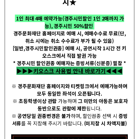
시★
1인 최대 4매 예약가능(경주시민할인 1인 2매까지 가
능), 경주시민 50%할인
경주문화재단 홈페이지로 예매 시, 예매수수료 무료(단,
취소 시에는 취소 수수료가 부가 될 수 있음)
[일반,경주시민할인권종] 예매 시, 공연시작 1시간 전 키
오스크에서 직접 발권 가능
* 경주시민 할인권종
예매자는 증빙서류(신분증)
필참
*
▶▶▶
키오스크 사용법 안내 바로가기
◀◀◀
※
경주문화재단 홈페이지와 티켓링크에서 예매가능하며
모두 동일한 좌석이 오픈됩니다.
※
초등학생이상 관람
가능하며
그 미만의 아동은 보호자
동반으로도 관람에 제한
됩니다.
※
공연당일 권종변경은 불가
하며, 할인권종 선택 시
증빙
서류
를 꼭 지참해 주시기 바랍니다.
(미지참 시 차액지불)