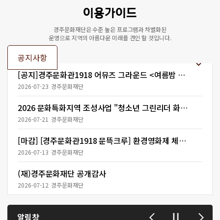
2026
이용가이드
년
9
경주문화재단은 수준 높은 프로그램과 차별화된
운영으로 지역의 아름다운 미래를 견인 할 것입니다.
월
11
공지사항
일
[공지]
경주문화관1918 어뮤즈 그라운드 <여름밤 세계여행> 참여자 모집
(금)
2026-07-23
경주문화재단
오
후
2026 문화특화지역 조성사업 "청소년 그린리더 화랑원화단" 추가 모집 선정 결과
2
2026-07-21
경주문화재단
시,
7
[마감] [경주문화관1918 문뜩크루] 환경영화제 체험 프로그램 모집 공고
시
2026-07-13
경주문화재단
30
분
(재)경주문화재단 공개감사
러
2026-07-12
경주문화재단
닝
타
알림창
임