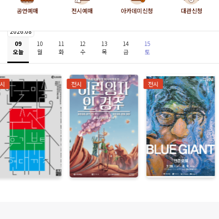
유
공연예매
전시예매
아카데미신청
대관신청
통
지
2026.08
원
09
10
11
12
13
14
15
사
오늘
월
화
수
목
금
토
업
뮤
지
시
전시
전시
컬
<
전
설
의
리
상세보기
상세보기
상세보기
틀
농
구
단
>