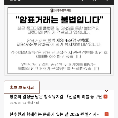
100
분
R
석
5
만
원
S
석
3
만
원
(경
홍보·보도자료
주
시
청춘의 열정을 담은 창작뮤지컬 「전설의 리틀 농구단
민
2026-08-04
웹마스터
50%)
관
한수원과 함께하는 문화가 있는 날 2026 퀸 엘리자베스 콩쿠르 위너스 콘서트