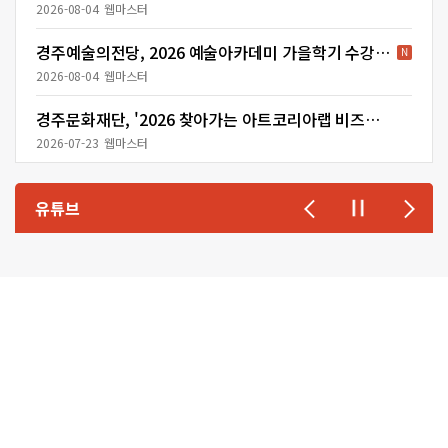
람
2026-08-04
웹마스터
연
경주예술의전당, 2026 예술아카데미 가을학기 수강생 모집
령
초
2026-08-04
웹마스터
등
경주문화재단, '2026 찾아가는 아트코리아랩 비즈센터' 성료
학
2026-07-23
웹마스터
생
이
상
유튜브
주
최
경
주
시,
예
술
경
영
지