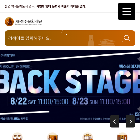
천년 역사문화도시 경주,
시민과 함께 문화와 예술의 미래를 열다.
2026
공
연
예
술
지
역