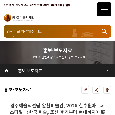
천년 역사문화도시 경주,
시민과 함께 문화와 예술의 미래를 열다.
열린마당
홍보·보도자료
HOME > 열린마당 > 자료실 > 홍보·보도자료
자료실
홍보·보도자료
공연
공연일정
객석안내
화랑홀
화랑홀 2층
화랑홀 3층
원화홀
티켓안내
티켓안내
티켓예매
티켓수령
할인규정
취소·환불규정
문화나눔티켓
공연예절·서비스
공연장 관람예절
공연장 편의서비스
전시
전시일정
현재전시
예정전시
지난전시
전시연계교육신청
알천미술관소장품
전시예절·서비스
미술관 관람예절
미술관 편의서비스
아카데미
교육일정
문화행사
행사일정
행사소개
경주 대릉원돌담길 축제
국제경주역사문화포럼
금속공예관
경주 e스포츠 페스티벌
돗자리피크닉
국제경주역사문화포럼
교촌문화공연 신라오기
신라문화제
국제뮤직페스티벌
경주문화관1918
교촌버스킹
지역예술인 지원사업
봉황대 뮤직스퀘어
경주국악여행
제야의 종 타종식
한수원아트페스티벌
한복문화주간
동아시아 문화도시
MyK FESTA in 경주
경주시 관광기념품 공모전
뉴스
갤러리
대관
대관공고·절차
경주예술의전당
경주문화관1918
대관운영조례
운영조례
경주예술의전당
운영규칙
공연장 및 부대시설
알천미술관
경주문화관1918
사용료
경주예술의전당
경주문화관1918
대관신청
경주예술의전당
경주문화관1918
시설소개
경주예술의전당
시설소개
공연장
화랑홀
원화홀
알천미술관
기타시설
경주문화관1918
시립예술단
시립극단
시립극단 소개
단원현황
시립합창단
시립합창단 소개
단원현황
시립신라고취대
시립신라고취대 소개
단원현황
연간일정
열린마당
공지사항
공지사항
입찰정보
채용정보
자료실
홍보·보도자료
서식·매뉴얼
웹진
Q&A
FAQ
가입 및 정보
공연
전시
아카데미
대관
기타
질문과답변
우수고객
회원안내 · 혜택
우수고객
경주문화재단
인사말
재단소개
비전전략
사업안내
연혁
재단CI
조직도
ESG 윤리·경영
ESG경영 선언문
인권경영선언문
임직원행동강령
문화서비스윤리헌장
통합신고센터
경영공시
경영목표 예산서 운영계획
결산서
임원 및 운영인력 현황 인건비 예산 집행현황
경영실적
외부기관 감사
기타공시
계약현황
기부금현황
업무추진비 복리후생비 내역
오시는길
경주예술의전당
경주문화관1918
신라금속공예관
홍보·보도자료
경주예술의전당 알천미술관, 2026 한수원아트페
스티벌 〈한국 미술, 조선 후기부터 현대까지〉展