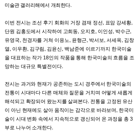
미술관 갤러리해에서 개최한다
.
이번 전시는 조선 후기 회화의 거장 겸재 정선
,
표암 강세황
,
단원 김홍도에서 시작하여 고희동
,
오지호
,
이인성
,
박수근
,
유영국
,
천경자를 거쳐 이응노
,
윤형근
,
박서보
,
서세옥
,
김창
열
,
이우환
,
김구림
,
김윤신
,
백남준에 이르기까지 한국미술
을 대표하는 작가
18
인의 작품을 통해 한국미술의 흐름을 조
망하는 대규모 특별전이다
.
전시는 과거와 현재가 공존하는 도시 경주에서 한국미술의
전통이 시대마다 다른 매체와 질문을 거치며 어떻게 새롭게
해석되고 확장되어 왔는지를 살펴본다
.
전통을 고정된 유산
이 아닌 현재에도 살아 움직이는 감각으로 바라보며
,
한국미
술이 시대 변화 속에서 지속적으로 갱신되어 온 과정을 총
3
부로 나누어 소개한다
.