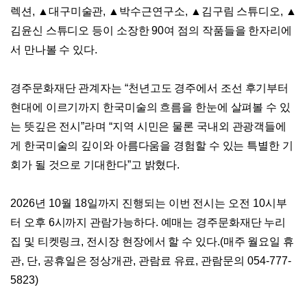
렉션
,
▲
대구미술관
,
▲
박수근연구소
,
▲
김구림 스튜디오
,
▲
김윤신 스튜디오 등이 소장한
90
여 점의 작품들을 한자리에
서 만나볼 수 있다
.
경주문화재단 관계자는
“
천년고도 경주에서 조선 후기부터
현대에 이르기까지 한국미술의 흐름을 한눈에 살펴볼 수 있
는 뜻깊은 전시
”
라며
“
지역 시민은 물론 국내외 관광객들에
게 한국미술의 깊이와 아름다움을 경험할 수 있는 특별한 기
회가 될 것으로 기대한다
”
고 밝혔다
.
2026
년
10
월
18
일까지 진행되는 이번 전시는
오전
10
시부
터 오후
6
시까지 관람가능하다
.
예매는 경주문화재단 누리
집 및 티켓링크
,
전시장 현장에서 할 수 있다
.(
매주 월요일 휴
관
,
단
,
공휴일은 정상개관
,
관람료 유료
,
관람문의
054-777-
5823)