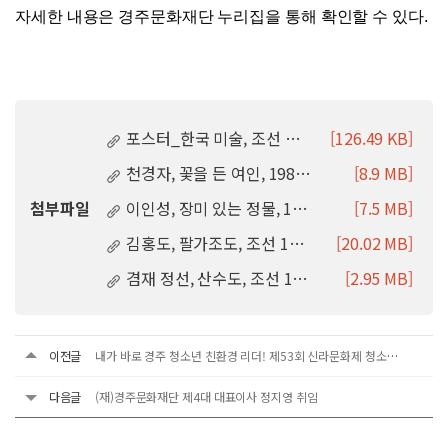
자세한 내용은 경주문화재단 누리집을 통해 확인할 수 있다
.
포스터_한국 미술, 조선 후기부터 현대까지.jpg
[126.49 KB]
천경자, 꽃을 든 여인, 1982, 국립현대미술관 소장(ⓒ서울특별시).jpg
[8.9 MB]
첨부파일
이인성, 장미 있는 정물, 1940, 대구미술관 소장.jpg
[7.5 MB]
김홍도, 팔가조도, 조선 18세기, 김홍도미술관(안산시) 소장.jpg
[20.02 MB]
겸재 정선, 산수도, 조선 18세기, 겸재정선미술관 소장.JPG
[2.95 MB]
이전글
내가 바로 경주 청소년 친환경 리더! 제53회 신라문화제 청소년 화랑원화단 모집
다음글
(재)경주문화재단 제4대 대표이사 정지영 취임