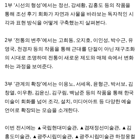
1
부
‘
시선의 형성
’
에서는 정선
,
강세황
,
김홍도 등의 작품을
통해 조선 후기 회화가 자연과 사물을 바라보는 독자적인 시
각과 표현 방식을 어떻게 구축했는지 살펴본다
.
2
부
‘
전통의 변주
’
에서는 고희동
,
오지호
,
이인성
,
박수근
,
유
영국
,
천경자 등의 작품을 통해 근대를 단절이 아닌 재구조화
의 시대로 조명하며 전통이 새로운 제도와 매체 속에서 변화
하는 과정을 보여준다
.
3
부
‘
관계의 확장
’
에서는 이응노
,
서세옥
,
윤형근
,
박서보
,
김
창열
,
이우환
,
김윤신
,
김구림
,
백남준 등의 작품을 통해 한국
미술이 회화를 넘어 조각
,
설치
,
미디어아트 등 다양한 예술
언어로 확장되는 모습을 소개한다
.
이번 전시에는
▲
국립현대미술관
,
▲
겸재정선미술관
,
▲
김
홍도미술관
,
▲
광주시립미술관
,
▲
광주시립미술관 하정웅컬