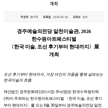
개최
작성자
관리자
등록일
2026-06-26
조회수
829
경주예술의전당 알천미술관
,
2026
한수원아트페스티벌
〈
한국 미술
,
조선 후기부터 현대까지
〉
展
개최
조선 후기부터 현대까지
,
거장
18
인의 작품을 통해 살펴보는
한국미술의 흐름
.
재단법인 경주문화재단
(
이사장 주낙영
)
은 한국수력원자력
(
주
)
이 주최하는 한수원아트페스티벌
〈
한국 미술
,
조선 후기
부터 현대까지
〉
를 오는
6
월
30
일부터 경주예술의전당 알천