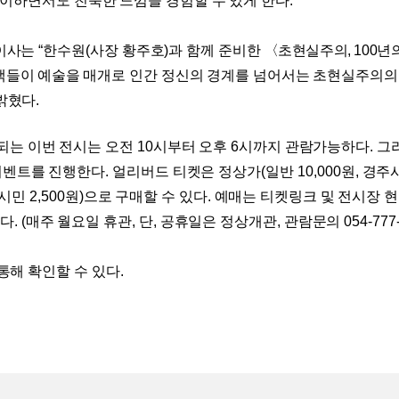
기이하면서도 친숙한 느낌을 경험할 수 있게 한다
.
이사는
“
한수원
(
사장 황주호
)
과 함께 준비한
〈
초현실주의
, 100
년
람객들이
예술을 매개로 인간 정신의 경계를 넘어서는 초현실주의의
밝혔다
.
되는 이번 전시는
오전
10
시부터 오후
6
시까지 관람가능하다
.
그
티켓 이벤트를 진행한다
.
얼리버드 티켓은 정상가
(
일반
10,000
원
,
경주
시민
2,500
원
)
으로 구매할 수 있다
.
예매는 티켓링크 및 전시장 현
다
.
(
매주 월요일 휴관
,
단
,
공휴일은 정상개관
,
관람문의
054-777
통해 확인할 수 있다
.