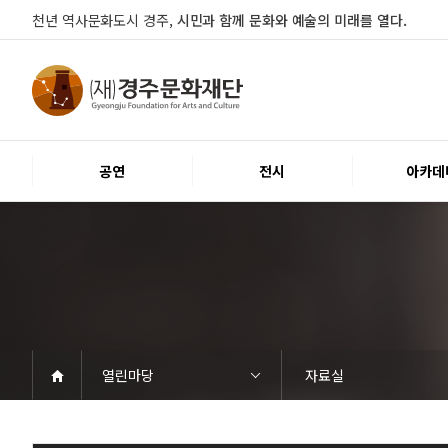
천년 역사문화도시 경주,
시민과 함께 문화와 예술의 미래를 열다.
공연
전시
아카데
열린마당
자료실
공연
전시
아카데미
문화행사
대관
시설소개
열린마당
경주문화재단
공연일정
객석안내
티켓안내
문화나눔티켓
공연예절·서비스
전시일정
전시연계교육신청
알천미술관소장품
전시예절·서비스
교육일정
행사일정
행사소개
대관공고·절차
대관운영조례
대관신청
경주예술의전당
경주문화관1918
시립예술단
공지사항
자료실
Q&A
우수고객
인사말
재단소개
조직도
ESG 윤리·경영
경영공시
오시는길