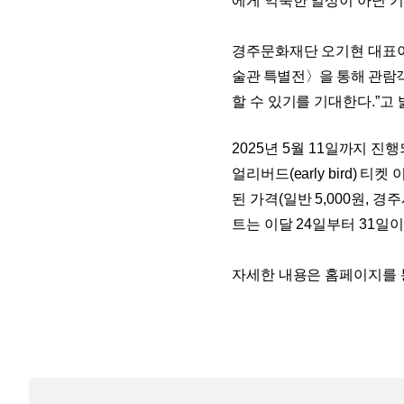
에게 익숙한 일상이 아닌 
경주문화재단 오기현 대표
술관 특별전
〉을 통해 관
할 수 있기를 기대한다
.
”
고 
2025
년
5
월
11
일까지 진행
얼리버드(early bird) 
된 가격
(
일반
5,000
원
,
경주
트는 이달
24
일부터
31
일이
자세한 내용은 홈페이지를 