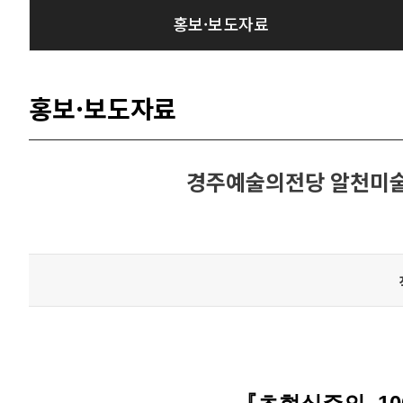
홍보·보도자료
홍보·보도자료
경주예술의전당 알천미술관