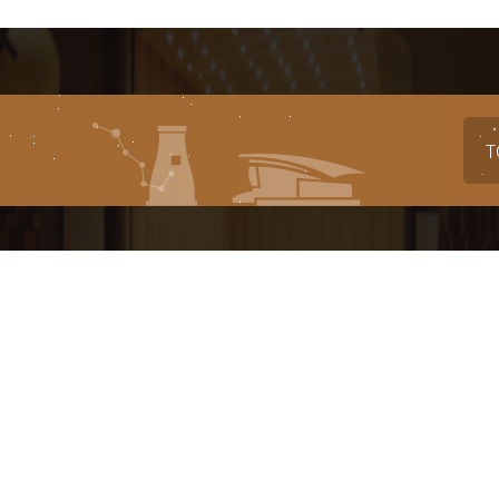
T
대표번호
전시
축제
1588-4925
054-777-2943
054-77
대관(공연장, 연습실)
알천미술관
경영
054-777-2942
054-777-5823
054-77
대관(전시실)
아카데미
경주문화
054-777-2944
054-777-2945
054-77