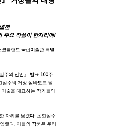
전
』
거장들의 대형
특별전
의 주요 작품이 한자리에
!
스코틀랜드 국립미술관 특별
실주의 선언
』
발표
100
주
현실주의 거장
살바도르 달
 미술을 대표하는 작가들의
요한 자취를 남겼다
.
초현실주
도입했다
.
이들의 작품은 우리