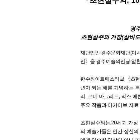
『
초현실주의
, 10
경
초현실주의 거장
(
살바도
재단법인 경주문화재단
(
이
전
〉
을 경주예술의전당 알
한수원아트페스티벌 〈
초현
년이 되는 해를 기념하는 
리
,
르네 마그리트
,
막스 에
주요 작품과 아카이브 자료
초현실주의는
20
세기 가장
의 예술가들은 인간 정신의