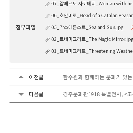
07_알베르토 자코메티_Woman with her T
06_호안미로_Head of a Catalan Peasan
첨부파일
05_막스에른스트_Sea and Sun.jpg
[
03_르네마그리트_The Magic Mirror.jp
01_르네마그리트_Threatening Weather
이전글
한수원과 함께하는 문화가 있는 
다음글
경주문화관1918 특별전시, <