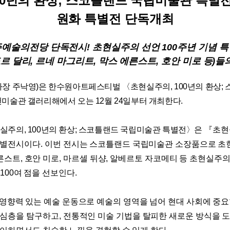
0
년의 환상
;
스코틀랜드 국립미술관 특별
원화 특별전 단독개최
주예술의전당 단독전시
!
초현실주의 선언
100
주년 기념 
르 달리
,
르네 마그리트
,
막스 에른스트
,
호안 미로 등
)
들
사장 주낙영
)
은 한수원아트페스티벌
〈
초현실주의
, 100
년의 환상
;
천미술관 갤러리해에서 오는
12
월
24
일부터 개최한다
.
실주의
, 100
년의 환상
;
스코틀랜드 국립미술관 특별전
〉
은
『
초현
특별전시이다
.
이번 전시는 스코틀랜드 국립미술관 소장품으로 초
른스트
,
호안 미로
,
마르셀 뒤샹
,
알베르토 자코메티
등 초
현실주의
100
여 점을 선보인다
.
 영향력 있는 예술 운동으로 예술의 영역을 넘어 현대 사회에 중
 심층을 탐구하고
,
전통적인 미술 기법을 탈피한 새로운 방식을 