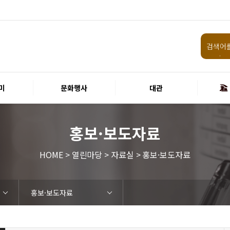
미
문화행사
대관
홍보·보도자료
HOME > 열린마당 > 자료실 > 홍보·보도자료
홍보·보도자료
임원 및 운영인력 현황 인건비
화랑홀
원화홀
티켓안내
할인규정
취소·환불규정
공연장 관람예절
공연장 편의서비스
현재전시
예정전시
지난전시
미술관 관람예절
미술관 편의서비스
경주 대릉원돌담길 축제
국제경주역사문화포럼
금속공예관
경주 e스포츠 페스티벌
돗자리피크닉
국제경주역사문화포럼
교촌문화공연 신라오기
신라문화제
국제뮤직페스티벌
경주문화관1918
교촌버스킹
지역예술인 지원사업
봉황대 뮤직스퀘어
경주국악여행
제야의 종 타종식
한수원아트페스티벌
한복문화주간
동아시아 문화도시
MyK FESTA in 경주
경주시 관광기념품 공모전
뉴스
갤러리
경주예술의전당
경주문화관1918
운영조례
운영규칙
사용료
경주예술의전당
경주문화관1918
시설소개
공연장
알천미술관
기타시설
시립극단
시립합창단
시립신라고취대
연간일정
공지사항
입찰정보
채용정보
홍보·보도자료
서식·매뉴얼
웹진
FAQ
질문과답변
회원안내 · 혜택
우수고객
비전전략
사업안내
연혁
재단CI
ESG경영 선언문
인권경영선언문
임직원행동강령
문화서비스윤리헌장
통합신고센터
경영목표 예산서 운영계획
결산서
경영실적
외부기관 감사
기타공시
계약현황
기부금현황
업무추진비 복리후생비 내역
경주예술의전당
경주문화관1918
신라금속공예관
화랑홀 2층
화랑홀 3층
티켓예매
티켓수령
경주예술의전당
공연장 및 부대시설
알천미술관
경주문화관1918
경주예술의전당
경주문화관1918
화랑홀
원화홀
시립극단 소개
단원현황
시립합창단 소개
단원현황
시립신라고취대 소개
단원현황
가입 및 정보
공연
전시
아카데미
대관
기타
예산 집행현황