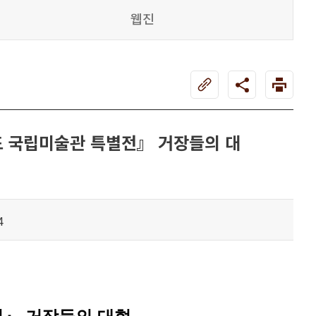
웹진
드 국립미술관 특별전』 거장들의 대
4