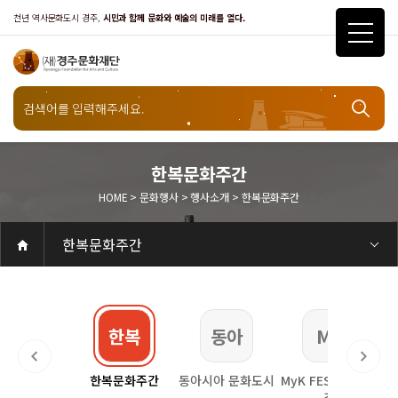
천년 역사문화도시 경주,
시민과 함께 문화와 예술의 미래를 열다.
문화행사
한복문화주간
HOME > 문화행사 > 행사소개 > 한복문화주간
행사소개
한복문화주간
공연
공연일정
객석안내
화랑홀
화랑홀 2층
화랑홀 3층
원화홀
티켓안내
티켓안내
티켓예매
티켓수령
할인규정
취소·환불규정
문화나눔티켓
공연예절·서비스
공연장 관람예절
공연장 편의서비스
전시
전시일정
현재전시
예정전시
지난전시
전시연계교육신청
알천미술관소장품
전시예절·서비스
미술관 관람예절
미술관 편의서비스
아카데미
교육일정
문화행사
행사일정
행사소개
경주 대릉원돌담길 축제
국제경주역사문화포럼
금속공예관
경주 e스포츠 페스티벌
돗자리피크닉
국제경주역사문화포럼
교촌문화공연 신라오기
신라문화제
국제뮤직페스티벌
경주문화관1918
교촌버스킹
지역예술인 지원사업
봉황대 뮤직스퀘어
경주국악여행
제야의 종 타종식
한수원아트페스티벌
한복문화주간
동아시아 문화도시
MyK FESTA in 경주
경주시 관광기념품 공모전
뉴스
갤러리
대관
대관공고·절차
경주예술의전당
경주문화관1918
대관운영조례
운영조례
경주예술의전당
운영규칙
공연장 및 부대시설
알천미술관
경주문화관1918
사용료
경주예술의전당
경주문화관1918
대관신청
경주예술의전당
경주문화관1918
시설소개
경주예술의전당
시설소개
공연장
화랑홀
원화홀
알천미술관
기타시설
경주문화관1918
시립예술단
시립극단
시립극단 소개
단원현황
시립합창단
시립합창단 소개
단원현황
시립신라고취대
시립신라고취대 소개
단원현황
연간일정
열린마당
공지사항
공지사항
입찰정보
채용정보
자료실
홍보·보도자료
서식·매뉴얼
웹진
Q&A
FAQ
가입 및 정보
공연
전시
아카데미
대관
기타
질문과답변
우수고객
회원안내 · 혜택
우수고객
경주문화재단
인사말
재단소개
비전전략
사업안내
연혁
재단CI
조직도
ESG 윤리·경영
ESG경영 선언문
인권경영선언문
임직원행동강령
문화서비스윤리헌장
통합신고센터
경영공시
경영목표 예산서 운영계획
결산서
임원 및 운영인력 현황 인건비 예산 집행현황
경영실적
외부기관 감사
기타공시
계약현황
기부금현황
업무추진비 복리후생비 내역
오시는길
경주예술의전당
경주문화관1918
신라금속공예관
한수
한복
동아
My
한수원
한복문화주간
동아시아 문화도시
MyK FESTA in 경
경