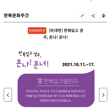
트페스티벌
주
한복문화주간
[비대면] 한복입고 경
한복문화주간
주, 온나! 온너!