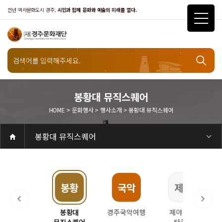
천년 역사문화도시 경주,
시민과 함께 문화와 예술의 미래를 열다.
문화행사
봉황대 뮤직스퀘어
HOME > 문화행사 > 행사소개 > 봉황대 뮤직스퀘어
행사소개
봉황대 뮤직스퀘어
공연
공연일정
객석안내
화랑홀
화랑홀 2층
화랑홀 3층
원화홀
티켓안내
티켓안내
티켓예매
티켓수령
할인규정
취소·환불규정
문화나눔티켓
공연예절·서비스
공연장 관람예절
공연장 편의서비스
전시
전시일정
현재전시
예정전시
지난전시
전시연계교육신청
알천미술관소장품
전시예절·서비스
미술관 관람예절
미술관 편의서비스
아카데미
교육일정
문화행사
행사일정
행사소개
경주 대릉원돌담길 축제
국제경주역사문화포럼
금속공예관
경주 e스포츠 페스티벌
돗자리피크닉
국제경주역사문화포럼
교촌문화공연 신라오기
신라문화제
국제뮤직페스티벌
경주문화관1918
교촌버스킹
지역예술인 지원사업
봉황대 뮤직스퀘어
경주국악여행
제야의 종 타종식
한수원아트페스티벌
한복문화주간
동아시아 문화도시
MyK FESTA in 경주
경주시 관광기념품 공모전
뉴스
갤러리
대관
대관공고·절차
경주예술의전당
경주문화관1918
대관운영조례
운영조례
경주예술의전당
운영규칙
공연장 및 부대시설
알천미술관
경주문화관1918
사용료
경주예술의전당
경주문화관1918
대관신청
경주예술의전당
경주문화관1918
시설소개
경주예술의전당
시설소개
공연장
화랑홀
원화홀
알천미술관
기타시설
경주문화관1918
시립예술단
시립극단
시립극단 소개
단원현황
시립합창단
시립합창단 소개
단원현황
시립신라고취대
시립신라고취대 소개
단원현황
연간일정
열린마당
공지사항
공지사항
입찰정보
채용정보
자료실
홍보·보도자료
서식·매뉴얼
웹진
Q&A
FAQ
가입 및 정보
공연
전시
아카데미
대관
기타
질문과답변
우수고객
회원안내 · 혜택
우수고객
경주문화재단
인사말
재단소개
비전전략
사업안내
연혁
재단CI
조직도
ESG 윤리·경영
ESG경영 선언문
인권경영선언문
임직원행동강령
문화서비스윤리헌장
통합신고센터
경영공시
경영목표 예산서 운영계획
결산서
임원 및 운영인력 현황 인건비 예산 집행현황
경영실적
외부기관 감사
기타공시
계약현황
기부금현황
업무추진비 복리후생비 내역
오시는길
경주예술의전당
경주문화관1918
신라금속공예관
지역
봉황
국악
제야
지역예술인
봉황대
경주국악여행
제야의 종