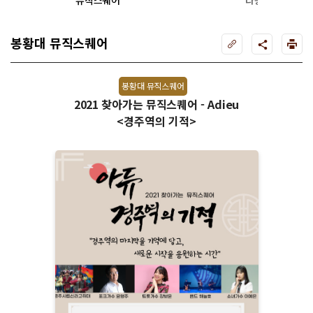
지원사업
뮤직스퀘어
타종식
봉황대 뮤직스퀘어
봉황대 뮤직스퀘어
2021 찾아가는 뮤직스퀘어 - Adieu
<경주역의 기적>