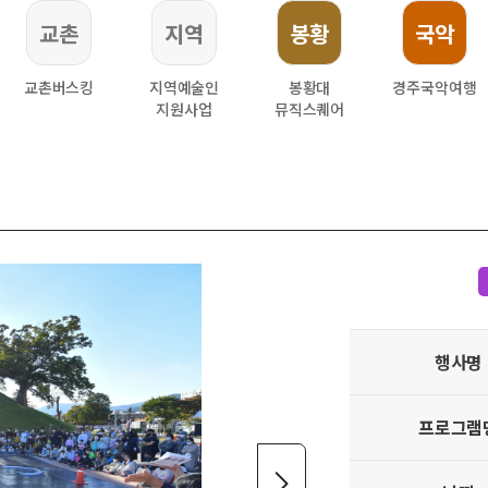
교촌
지역
봉황
국악
교촌버스킹
지역예술인
봉황대
경주국악여행
지원사업
뮤직스퀘어
행사명
프로그램