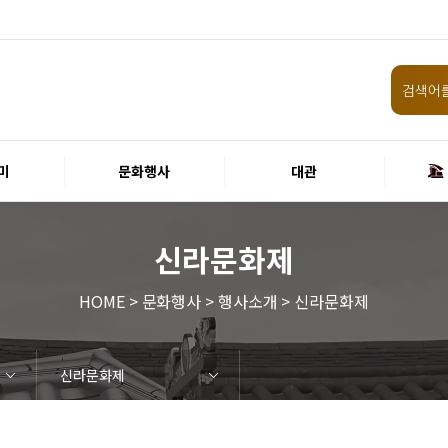
미
문화행사
대관
신라문화제
HOME > 문화행사 > 행사소개 > 신라문화제
신라문화제
임원 및 운영인력 현황 인건비
화랑홀
원화홀
티켓안내
할인규정
취소·환불규정
공연장 관람예절
공연장 편의서비스
현재전시
예정전시
지난전시
미술관 관람예절
미술관 편의서비스
경주 대릉원돌담길 축제
국제경주역사문화포럼
금속공예관
경주 e스포츠 페스티벌
돗자리피크닉
국제경주역사문화포럼
교촌문화공연 신라오기
신라문화제
국제뮤직페스티벌
경주문화관1918
교촌버스킹
지역예술인 지원사업
봉황대 뮤직스퀘어
경주국악여행
제야의 종 타종식
한수원아트페스티벌
한복문화주간
동아시아 문화도시
MyK FESTA in 경주
경주시 관광기념품 공모전
뉴스
갤러리
경주예술의전당
경주문화관1918
운영조례
운영규칙
사용료
경주예술의전당
경주문화관1918
시설소개
공연장
알천미술관
기타시설
시립극단
시립합창단
시립신라고취대
연간일정
공지사항
입찰정보
채용정보
홍보·보도자료
서식·매뉴얼
웹진
FAQ
질문과답변
회원안내 · 혜택
우수고객
비전전략
사업안내
연혁
재단CI
ESG경영 선언문
인권경영선언문
임직원행동강령
문화서비스윤리헌장
통합신고센터
경영목표 예산서 운영계획
결산서
경영실적
외부기관 감사
기타공시
계약현황
기부금현황
업무추진비 복리후생비 내역
경주예술의전당
경주문화관1918
신라금속공예관
화랑홀 2층
화랑홀 3층
티켓예매
티켓수령
경주예술의전당
공연장 및 부대시설
알천미술관
경주문화관1918
경주예술의전당
경주문화관1918
화랑홀
원화홀
시립극단 소개
단원현황
시립합창단 소개
단원현황
시립신라고취대 소개
단원현황
가입 및 정보
공연
전시
아카데미
대관
기타
예산 집행현황