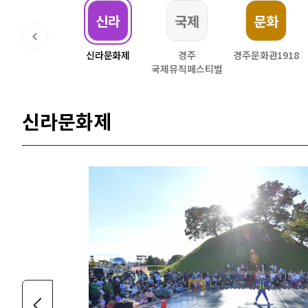
교촌
신라
국제
문화
교촌문화공연
신라문화제
경주
경주문화관1918
신라오기
국제뮤직페스티벌
신라문화제