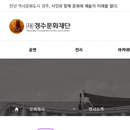
천년 역사문화도시 경주,
시민과 함께 문화와 예술의 미래를 열다.
공연
전시
아카데
문화행사
행사소개
공연
전시
아카데미
문화행사
대관
시설소개
열린마당
경주문화재단
공연일정
객석안내
티켓안내
문화나눔티켓
공연예절·서비스
전시일정
전시연계교육신청
알천미술관소장품
전시예절·서비스
교육일정
행사일정
행사소개
대관공고·절차
대관운영조례
대관신청
경주예술의전당
경주문화관1918
시립예술단
공지사항
자료실
Q&A
우수고객
인사말
재단소개
조직도
ESG 윤리·경영
경영공시
오시는길