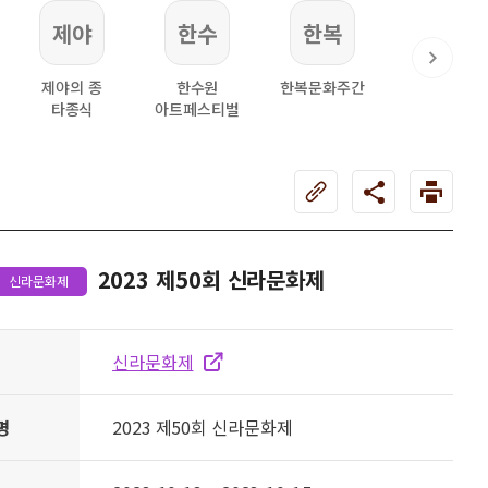
제야
한수
한복
동아
제야의 종
한수원
한복문화주간
동아시아 문화
타종식
아트페스티벌
2023 제50회 신라문화제
신라문화제
신라문화제
명
2023 제50회 신라문화제