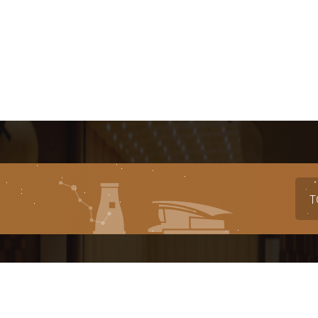
T
대표번호
전시
축제
1588-4925
054-777-2943
054-77