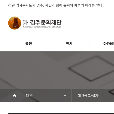
천년 역사문화도시 경주,
시민과 함께 문화와 예술의 미래를 열다.
공연
전시
아카데
대관
대관공고·절차
공연
전시
아카데미
문화행사
대관
시설소개
열린마당
경주문화재단
공연일정
객석안내
티켓안내
문화나눔티켓
공연예절·서비스
전시일정
전시연계교육신청
알천미술관소장품
전시예절·서비스
교육일정
행사일정
행사소개
대관공고·절차
대관운영조례
대관신청
경주예술의전당
경주문화관1918
시립예술단
공지사항
자료실
Q&A
우수고객
인사말
재단소개
조직도
ESG 윤리·경영
경영공시
오시는길