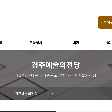
미
문화행사
대관
경주예술의전당
HOME > 대관 > 대관공고·절차 > 경주예술의전당
경주예술의전당
임원 및 운영인력 현황 인건비
화랑홀
원화홀
티켓안내
할인규정
취소·환불규정
공연장 관람예절
공연장 편의서비스
현재전시
예정전시
지난전시
미술관 관람예절
미술관 편의서비스
경주 대릉원돌담길 축제
국제경주역사문화포럼
금속공예관
경주 e스포츠 페스티벌
돗자리피크닉
국제경주역사문화포럼
교촌문화공연 신라오기
신라문화제
국제뮤직페스티벌
경주문화관1918
교촌버스킹
지역예술인 지원사업
봉황대 뮤직스퀘어
경주국악여행
제야의 종 타종식
한수원아트페스티벌
한복문화주간
동아시아 문화도시
MyK FESTA in 경주
경주시 관광기념품 공모전
뉴스
갤러리
경주예술의전당
경주문화관1918
운영조례
운영규칙
사용료
경주예술의전당
경주문화관1918
시설소개
공연장
알천미술관
기타시설
시립극단
시립합창단
시립신라고취대
연간일정
공지사항
입찰정보
채용정보
홍보·보도자료
서식·매뉴얼
웹진
FAQ
질문과답변
회원안내 · 혜택
우수고객
비전전략
사업안내
연혁
재단CI
ESG경영 선언문
인권경영선언문
임직원행동강령
문화서비스윤리헌장
통합신고센터
경영목표 예산서 운영계획
결산서
경영실적
외부기관 감사
기타공시
계약현황
기부금현황
업무추진비 복리후생비 내역
경주예술의전당
경주문화관1918
신라금속공예관
화랑홀 2층
화랑홀 3층
티켓예매
티켓수령
경주예술의전당
공연장 및 부대시설
알천미술관
경주문화관1918
경주예술의전당
경주문화관1918
화랑홀
원화홀
시립극단 소개
단원현황
시립합창단 소개
단원현황
시립신라고취대 소개
단원현황
가입 및 정보
공연
전시
아카데미
대관
기타
예산 집행현황