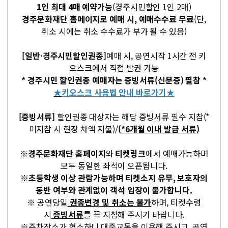
1인 최대 4매 예약가능
(경주시민할인 1인 2매)
경주문화재단 홈페이지로 예매 시, 예매수수료 무료
(단,
취소 시에는 취소 수수료가 부가 될 수 있음)
[일반·경주시민할인권종]
예매 시, 공연시작 1시간 전 키
오스크에서 직접 발권 가능
* 경주시민 할인권종
예매자는 증빙서류(신분증)
필참
*
★
키오스크 사용법 안내 바로가기
★
[증빙서류]
할인권종 대상자는 해당 증빙서류 필수 지참(*
미지참 시 현장 차액 지불)/
(
*
6개월 이내 발급 서류)
※
경주문화재단 홈페이지
와
티켓링크
에서 예매가능하며
모두 동일한 좌석이 오픈됩니다.
※초등학생 이상 관람가능하며 티켓소지 유무, 보호자의
동반 여부와 관계없이 객석 입장이 불가합니다.
※ 공연당일
권종변경 및 취소는 불가
하며, 티켓수령
시
증빙서류
를 꼭 지참해 주시기 바랍니다.
※주차장소가 협소하니 대중교통을 이용해 주시고, 공연