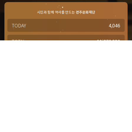
시민과 함께 역사를 만드는
경주문화재단
TODAY
4,046
TOTAL
11,670,330
경주문화재단 · 경주예술의전당
문의사항 및 궁금한 점이 있으신 분은
담당부서를 통해 적극적으로
문의해주시기 바랍니다.
점심시간 : 12:00 ~ 13:00
근무시간 : 평일 09:00 ~ 18:00
대표번호
1588-4925
대관(공연장, 연습실)
054-777-2949