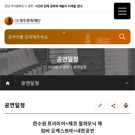
천년 역사문화도시 경주,
시민과 함께 문화와 예술의 미래를 열다.
공연일정
HOME > 공연 > 공연일정
공연
공연일정
공연
공연일정
객석안내
화랑홀
화랑홀 2층
화랑홀 3층
원화홀
티켓안내
티켓안내
티켓예매
티켓수령
할인규정
취소·환불규정
문화나눔티켓
공연예절·서비스
공연장 관람예절
공연장 편의서비스
전시
전시일정
현재전시
예정전시
지난전시
전시연계교육신청
알천미술관소장품
전시예절·서비스
미술관 관람예절
미술관 편의서비스
아카데미
교육일정
문화행사
행사일정
행사소개
경주 대릉원돌담길 축제
국제경주역사문화포럼
금속공예관
경주 e스포츠 페스티벌
돗자리피크닉
국제경주역사문화포럼
교촌문화공연 신라오기
신라문화제
국제뮤직페스티벌
경주문화관1918
교촌버스킹
지역예술인 지원사업
봉황대 뮤직스퀘어
경주국악여행
제야의 종 타종식
한수원아트페스티벌
한복문화주간
동아시아 문화도시
MyK FESTA in 경주
경주시 관광기념품 공모전
뉴스
갤러리
대관
대관공고·절차
경주예술의전당
경주문화관1918
대관운영조례
운영조례
경주예술의전당
운영규칙
공연장 및 부대시설
알천미술관
경주문화관1918
사용료
경주예술의전당
경주문화관1918
대관신청
경주예술의전당
경주문화관1918
시설소개
경주예술의전당
시설소개
공연장
화랑홀
원화홀
알천미술관
기타시설
경주문화관1918
시립예술단
시립극단
시립극단 소개
단원현황
시립합창단
시립합창단 소개
단원현황
시립신라고취대
시립신라고취대 소개
단원현황
연간일정
열린마당
공지사항
공지사항
입찰정보
채용정보
자료실
홍보·보도자료
서식·매뉴얼
웹진
Q&A
FAQ
가입 및 정보
공연
전시
아카데미
대관
기타
질문과답변
우수고객
회원안내 · 혜택
우수고객
경주문화재단
인사말
재단소개
비전전략
사업안내
연혁
재단CI
조직도
ESG 윤리·경영
ESG경영 선언문
인권경영선언문
임직원행동강령
문화서비스윤리헌장
통합신고센터
경영공시
경영목표 예산서 운영계획
결산서
임원 및 운영인력 현황 인건비 예산 집행현황
경영실적
외부기관 감사
기타공시
계약현황
기부금현황
업무추진비 복리후생비 내역
오시는길
경주예술의전당
경주문화관1918
신라금속공예관
공연일정
한수원 프리미어<체코 필하모닉 체
임버 오케스트라>내한공연