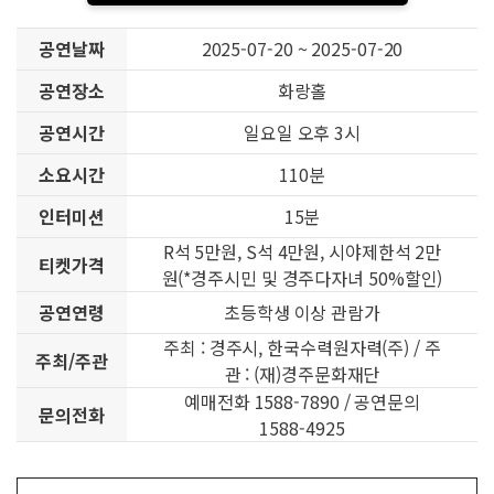
공연날짜
2025-07-20 ~ 2025-07-20
공연장소
화랑홀
공연시간
일요일 오후 3시
소요시간
110분
인터미션
15분
R석 5만원, S석 4만원, 시야제한석 2만
티켓가격
원(*경주시민 및 경주다자녀 50%할인)
공연연령
초등학생 이상 관람가
주최 : 경주시, 한국수력원자력(주) / 주
주최/주관
관 : (재)경주문화재단
예매전화 1588-7890 / 공연문의
문의전화
1588-4925