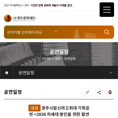
천년 역사문화도시 경주,
시민과 함께 문화와 예술의 미래를 열다.
공연일정
HOME > 공연 > 공연일정
공연
공연일정
공연
공연일정
객석안내
화랑홀
화랑홀 2층
화랑홀 3층
원화홀
티켓안내
티켓안내
티켓예매
티켓수령
할인규정
취소·환불규정
문화나눔티켓
공연예절·서비스
공연장 관람예절
공연장 편의서비스
전시
전시일정
현재전시
예정전시
지난전시
전시연계교육신청
알천미술관소장품
전시예절·서비스
미술관 관람예절
미술관 편의서비스
아카데미
교육일정
문화행사
행사일정
행사소개
경주 대릉원돌담길 축제
국제경주역사문화포럼
금속공예관
경주 e스포츠 페스티벌
돗자리피크닉
국제경주역사문화포럼
교촌문화공연 신라오기
신라문화제
국제뮤직페스티벌
경주문화관1918
교촌버스킹
지역예술인 지원사업
봉황대 뮤직스퀘어
경주국악여행
제야의 종 타종식
한수원아트페스티벌
한복문화주간
동아시아 문화도시
MyK FESTA in 경주
경주시 관광기념품 공모전
뉴스
갤러리
대관
대관공고·절차
경주예술의전당
경주문화관1918
대관운영조례
운영조례
경주예술의전당
운영규칙
공연장 및 부대시설
알천미술관
경주문화관1918
사용료
경주예술의전당
경주문화관1918
대관신청
경주예술의전당
경주문화관1918
시설소개
경주예술의전당
시설소개
공연장
화랑홀
원화홀
알천미술관
기타시설
경주문화관1918
시립예술단
시립극단
시립극단 소개
단원현황
시립합창단
시립합창단 소개
단원현황
시립신라고취대
시립신라고취대 소개
단원현황
연간일정
열린마당
공지사항
공지사항
입찰정보
채용정보
자료실
홍보·보도자료
서식·매뉴얼
웹진
Q&A
FAQ
가입 및 정보
공연
전시
아카데미
대관
기타
질문과답변
우수고객
회원안내 · 혜택
우수고객
경주문화재단
인사말
재단소개
비전전략
사업안내
연혁
재단CI
조직도
ESG 윤리·경영
ESG경영 선언문
인권경영선언문
임직원행동강령
문화서비스윤리헌장
통합신고센터
경영공시
경영목표 예산서 운영계획
결산서
임원 및 운영인력 현황 인건비 예산 집행현황
경영실적
외부기관 감사
기타공시
계약현황
기부금현황
업무추진비 복리후생비 내역
오시는길
경주예술의전당
경주문화관1918
신라금속공예관
공연일정
대관
경주시립신라고취대 기획공
연 <2026 차세대 명인을 위한 협연