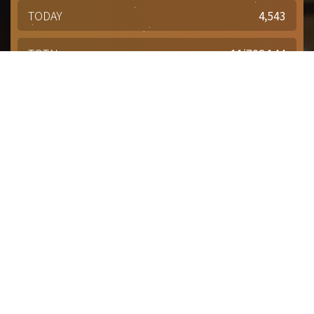
TODAY
4,543
TOTAL
11,702,144
경주문화재단 · 경주예술의전당
문의사항 및 궁금한 점이 있으신 분은
담당부서를 통해 적극적으로
문의해주시기 바랍니다.
점심시간 : 12:00 ~ 13:00
근무시간 : 평일 09:00 ~ 18:00
대표번호
1588-4925
대관(공연장, 연습실)
054-777-2942
대관(전시실)
054-777-2944