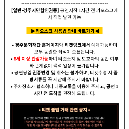
---------------------------------------------------
[일반·경주시민할인권종]
공연시작 1시간 전 키오스크에
서 직접 발권 가능
▶
키오스크 사용법 안내 바로가기
◀
• 경주문화재단 홈페이지
와
티켓링크
에서 예매가능하며
모두 동일한 좌석이 오픈됩니다.
•
8세 이상 관람가능
하며 티켓소지 및 보호자의 동반 여부
와 관계없이 객석 입장이 불가합니다.
•
공연당일
권종변경 및 취소는 불가
하며, 티켓수령 시
증
빙서류
를 꼭 지참해 주시기 바랍니다.
•
주차장소가 협소하니 대중교통을 이용해 주시고,
공연 1
시간 전 도착
을 권장해 드립니다.